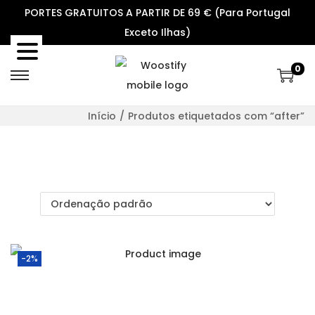
PORTES GRATUITOS A PARTIR DE 69 € (Para Portugal
Exceto Ilhas)
0
S
S
k
k
Início
/
Produtos etiquetados com “after”
i
i
p
p
t
t
o
o
n
c
a
o
v
n
-2%
i
t
g
e
a
n