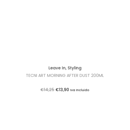
t
t
i
o
n
Leave In
,
Styling
TECNI ART MORNING AFTER DUST 200ML
O
O
€
14,25
€
13,90
Iva Incluido
p
p
r
r
e
e
ç
ç