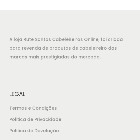
o
o
o
a
r
t
i
u
g
a
A loja Rute Santos Cabeleireiros Online, foi criada
i
l
para revenda de produtos de cabeleireiro das
n
é
marcas mais prestigiadas do mercado.
a
:
l
€
e
1
r
3
LEGAL
a
,
:
9
Termos e Condições
€
0
Politica de Privacidade
1
.
Politica de Devolução
4