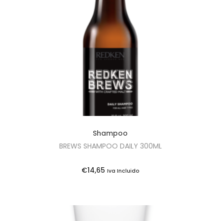
i
o
n
Shampoo
BREWS SHAMPOO DAILY 300ML
€
14,65
Iva Incluido