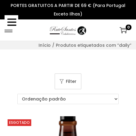
PORTES GRATUITOS A PARTIR DE 69 € (Para Portugal
Exceto Ilhas)
0
S
S
k
k
Início
/
Produtos etiquetados com “daily”
i
i
p
p
t
t
o
o
Filter
n
c
a
o
v
n
i
t
g
e
ESGOTADO
a
n
t
t