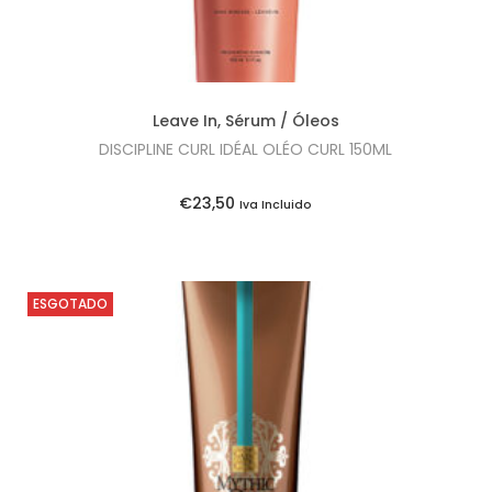
n
é
a
:
l
€
e
3
Leave In
,
Sérum / Óleos
r
5
DISCIPLINE CURL IDÉAL OLÉO CURL 150ML
a
,
:
0
€
23,50
Iva Incluido
€
0
4
.
2
ESGOTADO
,
0
0
.