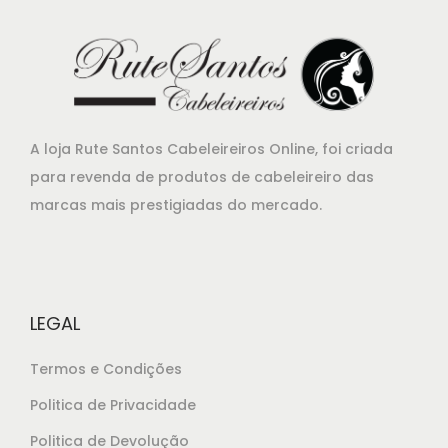
i
u
g
a
i
l
n
é
a
:
A loja Rute Santos Cabeleireiros Online, foi criada
l
€
para revenda de produtos de cabeleireiro das
e
1
marcas mais prestigiadas do mercado.
r
3
a
,
:
0
€
0
LEGAL
1
.
4
Termos e Condições
,
Politica de Privacidade
2
Politica de Devolução
5