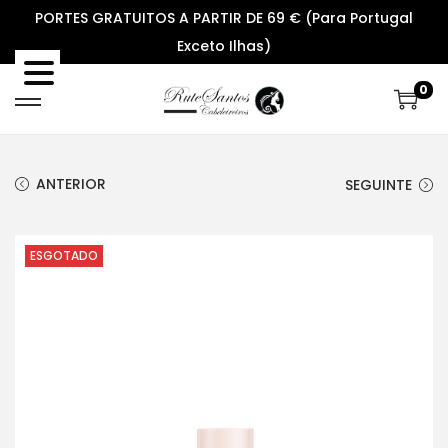
PORTES GRATUITOS A PARTIR DE 69 € (Para Portugal
Exceto Ilhas)
0
S
S
k
k
i
i
ANTERIOR
SEGUINTE
p
p
t
t
o
o
ESGOTADO
n
c
a
o
v
n
i
t
g
e
a
n
t
t