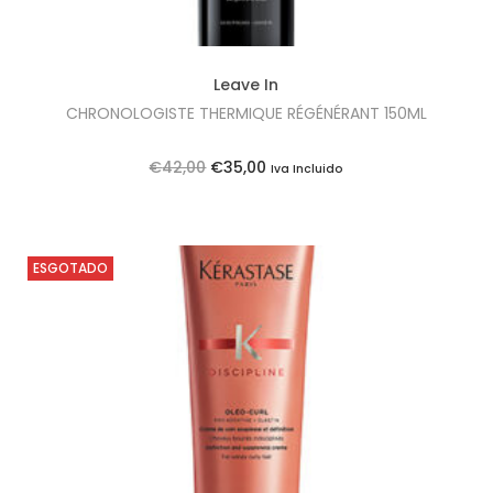
Leave In
CHRONOLOGISTE THERMIQUE RÉGÉNÉRANT 150ML
O
O
€
42,00
€
35,00
Iva Incluido
p
p
r
r
e
e
ESGOTADO
ç
ç
o
o
o
a
r
t
i
u
g
a
i
l