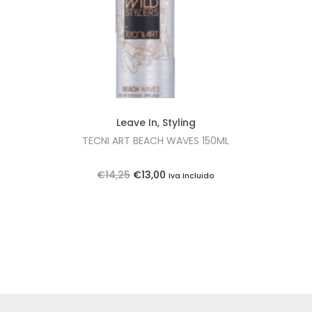
Leave In
,
Styling
TECNI ART BEACH WAVES 150ML
O
O
€
14,25
€
13,00
Iva Incluido
p
p
r
r
e
e
ç
ç
o
o
o
a
r
t