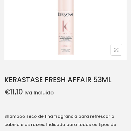
i
o
n
KERASTASE FRESH AFFAIR 53ML
€
11,10
Iva Incluido
Shampoo seco de fina fragrância para refrescar o
cabelo e as raízes. Indicado para todos os tipos de