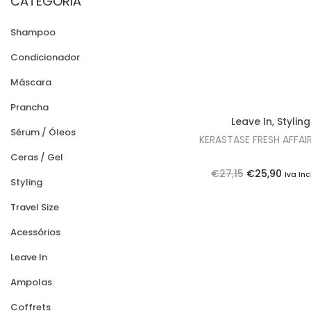
CATEGORIA
n
x
o
i
i
Shampoo
n
m
m
Condicionador
o
o
Máscara
Prancha
Leave In
,
Styling
Sérum / Óleos
KERASTASE FRESH AFFAI
Ceras / Gel
O
O
€
27,15
€
25,90
Iva In
Styling
p
p
Travel Size
r
r
e
e
Acessórios
ç
ç
Leave In
o
o
Ampolas
o
a
Coffrets
r
t