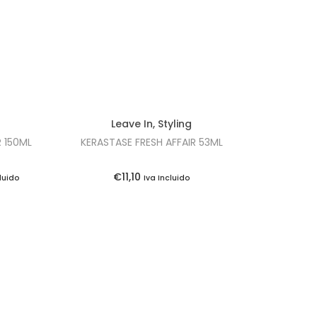
Leave In
,
Styling
R 150ML
KERASTASE FRESH AFFAIR 53ML
€
11,10
cluido
Iva Incluido