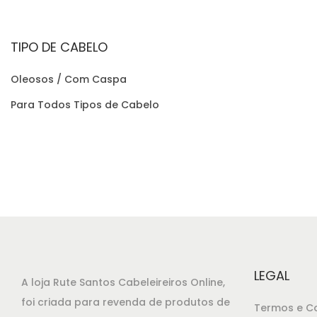
i
u
g
a
TIPO DE CABELO
i
l
n
é
Oleosos / Com Caspa
a
:
Para Todos Tipos de Cabelo
l
€
e
2
r
5
a
,
:
9
€
0
2
.
7
LEGAL
,
A loja Rute Santos Cabeleireiros Online,
1
foi criada para revenda de produtos de
Termos e C
5