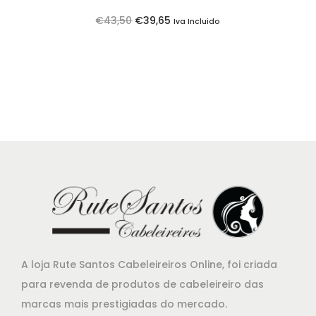
:
8
O
O
€
43,50
€
39,65
Iva Incluido
€
5
p
p
2
.
r
r
4
e
e
,
ç
ç
8
o
o
5
o
a
.
r
t
i
u
g
a
i
l
n
é
a
:
A loja Rute Santos Cabeleireiros Online, foi criada
l
€
para revenda de produtos de cabeleireiro das
e
3
marcas mais prestigiadas do mercado.