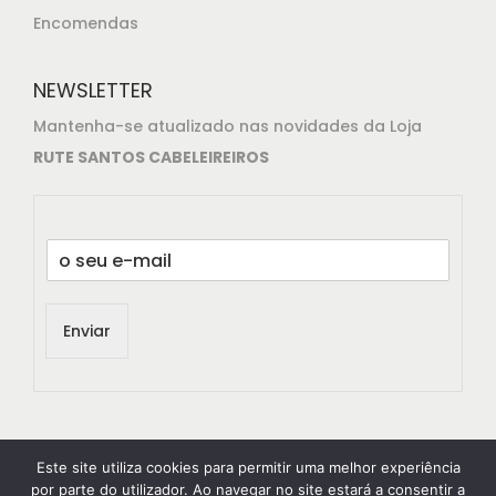
Encomendas
NEWSLETTER
Mantenha-se atualizado nas novidades da Loja
RUTE SANTOS CABELEIREIROS
E
m
a
i
Enviar
l
*
Este site utiliza cookies para permitir uma melhor experiência
por parte do utilizador. Ao navegar no site estará a consentir a