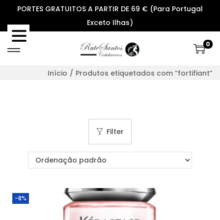
PORTES GRATUITOS A PARTIR DE 69 € (Para Portugal
Exceto Ilhas)
0
S
S
k
k
Início
/
Produtos etiquetados com “fortifiant”
i
i
p
p
t
t
o
o
Filter
n
c
a
o
v
n
i
t
g
e
-8%
a
n
t
t