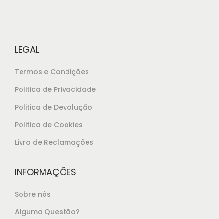
r
9
a
,
:
6
€
5
LEGAL
4
.
3
Termos e Condições
,
Politica de Privacidade
5
Politica de Devolução
0
.
Politica de Cookies
Livro de Reclamações
INFORMAÇÕES
Sobre nós
Alguma Questão?