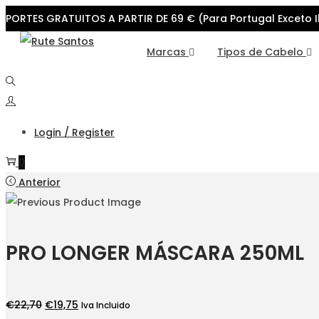
PORTES GRATUITOS A PARTIR DE 69 € (Para Portugal Exceto I
Skip
Skip
Marcas
Tipos de Cabelo
to
to
navigation
content
Login / Register
0
Anterior
PRO LONGER MÁSCARA 250ML
O
O
€
22,70
€
19,75
Iva Incluido