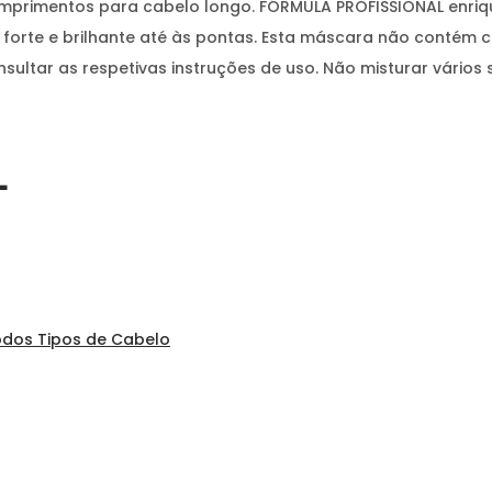
rimentos para cabelo longo. FÓRMULA PROFISSIONAL enrique
is forte e brilhante até às pontas. Esta máscara não conté
nsultar as respetivas instruções de uso. Não misturar vári
L
odos Tipos de Cabelo