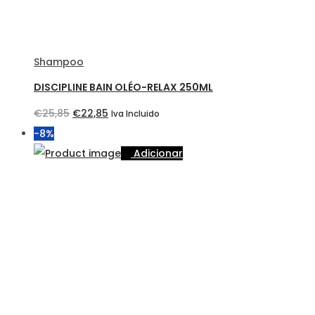
Shampoo
DISCIPLINE BAIN OLÉO-RELAX 250ML
O
O
€
25,85
€
22,85
Iva Incluido
preço
preço
-8%
original
atual
Adicionar
era:
é:
€25,85.
€22,85.