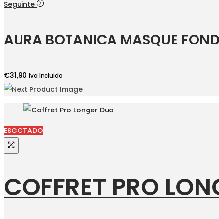
preço
preço
Seguinte
original
atual
era:
é:
AURA BOTANICA MASQUE FOND
€22,70.
€19,75.
€
31,90
Iva Incluido
ESGOTADO
COFFRET PRO LON