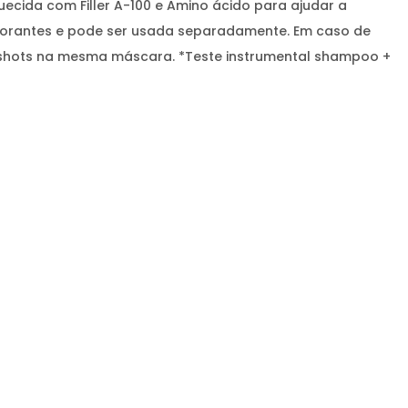
cida com Filler A-100 e Amino ácido para ajudar a
m corantes e pode ser usada separadamente. Em caso de
os shots na mesma máscara. *Teste instrumental shampoo +