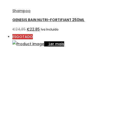
Shampoo
GENESIS BAIN NUTRI-FORTIFIANT 250ML
O
O
€
24,85
€
22,85
Iva Incluido
preço
preço
ESGOTADO
original
atual
Ler mais
era:
é:
€24,85.
€22,85.