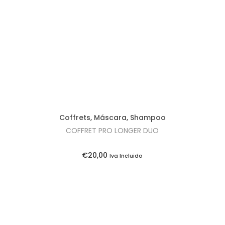
t
t
i
o
n
Coffrets
,
Máscara
,
Shampoo
COFFRET PRO LONGER DUO
€
20,00
Iva Incluido