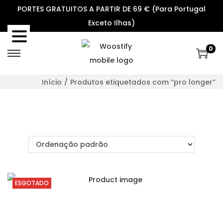
PORTES GRATUITOS A PARTIR DE 69 € (Para Portugal
Exceto Ilhas)
0
S
S
k
k
Início
/
Produtos etiquetados com “pro longer”
i
i
p
p
t
t
o
o
n
c
a
o
v
n
ESGOTADO
i
t
g
e
a
n