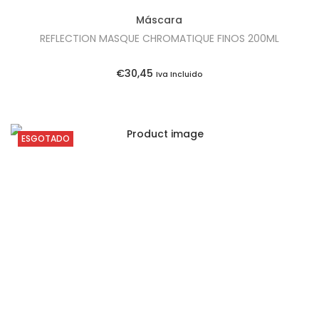
e
9
Máscara
r
8
REFLECTION MASQUE CHROMATIQUE FINOS 200ML
a
,
:
7
€
30,45
Iva Incluido
€
5
1
.
0
ESGOTADO
5
,
9
5
.