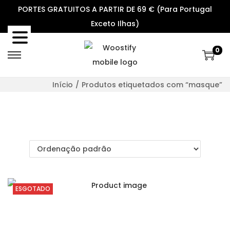
PORTES GRATUITOS A PARTIR DE 69 € (Para Portugal
Exceto Ilhas)
0
S
S
k
k
Início
/
Produtos etiquetados com “masque”
i
i
p
p
t
t
o
o
n
c
a
o
v
n
ESGOTADO
i
t
g
e
a
n