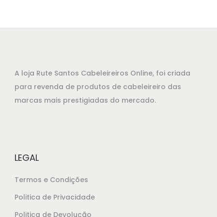
i
u
g
a
i
l
n
é
a
:
l
€
A loja Rute Santos Cabeleireiros Online, foi criada
e
3
para revenda de produtos de cabeleireiro das
r
6
marcas mais prestigiadas do mercado.
a
,
:
7
€
5
3
.
LEGAL
9
Termos e Condições
,
4
Politica de Privacidade
5
Politica de Devolução