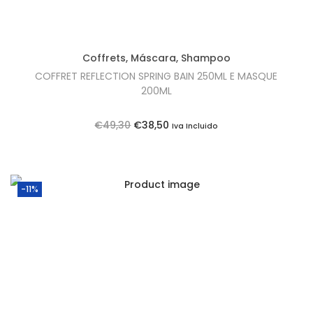
a
:
l
€
e
4
Coffrets
,
Máscara
,
Shampoo
r
1
COFFRET REFLECTION SPRING BAIN 250ML E MASQUE
a
,
200ML
:
6
O
O
€
49,30
€
38,50
€
0
Iva Incluido
p
p
5
.
r
r
2
e
e
,
-11%
ç
ç
3
o
o
5
o
a
.
r
t
i
u
g
a