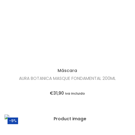
t
t
i
o
n
Máscara
AURA BOTANICA MASQUE FONDAMENTAL 200ML
€
31,90
Iva Incluido
-9%