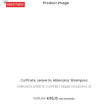
3
e
e
ESGOTADO
,
ç
ç
9
o
o
0
o
a
.
r
t
i
u
g
a
i
l
n
é
a
:
l
€
e
3
Coffrets
,
Leave In
,
Máscara
,
Shampoo
r
9
CHRONOLOGISTE COFFRET MASK HOLIDAYS 21
a
,
:
8
O
O
€
86,60
€
65,10
Iva Incluido
€
0
p
p