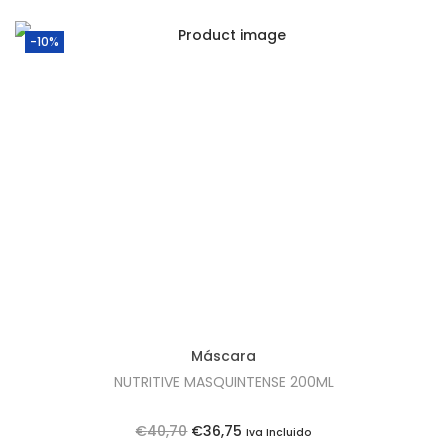
4
.
3
-10%
,
9
0
.
Máscara
NUTRITIVE MASQUINTENSE 200ML
O
O
€
40,70
€
36,75
Iva Incluido