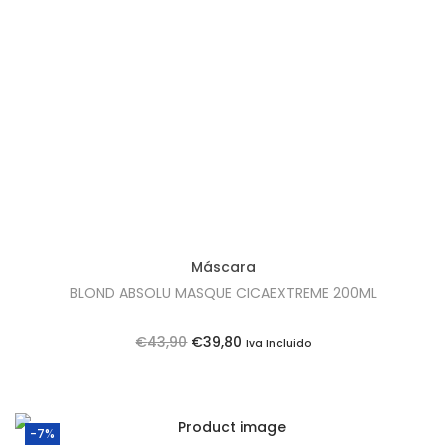
Máscara
BLOND ABSOLU MASQUE CICAEXTREME 200ML
O
O
€
43,90
€
39,80
Iva Incluido
p
p
r
r
e
e
-7%