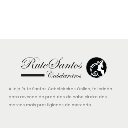
8
r
r
,
e
e
5
ç
ç
0
o
o
.
o
a
r
t
i
u
g
a
i
l
n
é
a
:
A loja Rute Santos Cabeleireiros Online, foi criada
l
€
para revenda de produtos de cabeleireiro das
e
6
marcas mais prestigiadas do mercado.
r
,
a
0
:
0