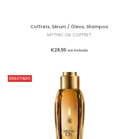
a
:
l
€
e
7
Coffrets
,
Sérum / Óleos
,
Shampoo
r
,
MYTHIC OIL COFFRET
a
3
:
5
€
28,95
Iva Incluido
€
.
8
,
ESGOTADO
0
0
.