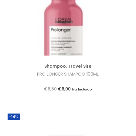
Shampoo
,
Travel Size
PRO LONGER SHAMPOO 100ML
O
O
€
6,50
€
6,00
Iva Incluido
p
p
r
r
e
e
-14%
ç
ç
o
o