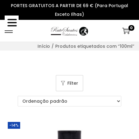
PORTES GRATUITOS A PARTIR DE 69 € (Para Portugal
Exceto Ilhas)
0
S
S
k
k
Início
/
Produtos etiquetados com “100ml”
i
i
p
p
t
t
o
o
Filter
n
c
a
o
v
n
i
t
g
e
-14%
a
n
t
t