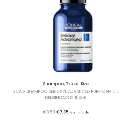
0
o
o
.
o
a
r
t
i
u
g
a
i
l
n
é
a
:
l
€
e
7
Shampoo
,
Travel Size
r
,
SCALP SHAMPOO SERIOXYL ADVANCED PURIFICANTE E
a
3
DENSIFICADOR 100ML
:
5
O
O
€
8,50
€
7,35
€
.
Iva Incluido
p
p
8
r
r
,