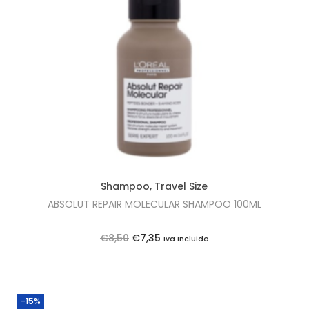
i
o
n
Shampoo
,
Travel Size
ABSOLUT REPAIR MOLECULAR SHAMPOO 100ML
O
O
€
8,50
€
7,35
Iva Incluido
p
p
r
r
e
e
-15%