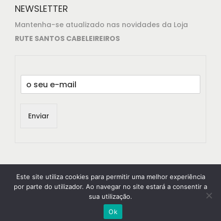
NEWSLETTER
Mantenha-se atualizado nas novidades da Loja
RUTE SANTOS CABELEIREIROS
E
m
a
i
Enviar
l
*
Este site utiliza cookies para permitir uma melhor experiência
por parte do utilizador. Ao navegar no site estará a consentir a
sua utilização.
© 2021
RuteSantos Cabeleireiros
All rights reserved.
Ok
Designed & developed by
MYWEBSITE