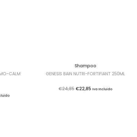
Shampoo
ERMO-CALM
GENESIS BAIN NUTRI-FORTIFIANT 250ML
O
O
€
24,85
€
22,85
Iva Incluido
cluido
p
p
r
r
e
e
ç
ç
o
o