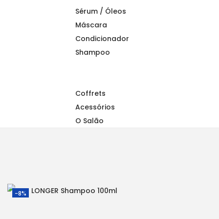
a
n
Sérum / Óleos
t
t
Máscara
i
Condicionador
o
Shampoo
n
Coffrets
Acessórios
O Salão
-8%