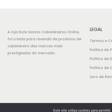
LEGAL
A loja Rute Santos Cabeleireiros Online,
foi criada para revenda de produtos de
Termos e C
cabeleireiro das marcas mais
Politica de 
prestigiadas do mercado.
Politica de
Politica de 
Livro de Re
© 2021
RuteSa
Este site utiliza cookies para permiti