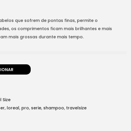
abelos que sofrem de pontas finas, permite o
des, os comprimentos ficam mais brilhantes e mais
icam mais grossas durante mais tempo.
CIONAR
l Size
er
,
loreal
,
pro
,
serie
,
shampoo
,
travelsize