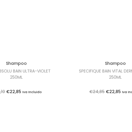
Shampoo
Shampoo
BSOLU BAIN ULTRA-VIOLET
SPECIFIQUE BAIN VITAL D
250ML
250ML
O
O
O
O
,10
€
22,85
€
24,85
€
22,85
Iva Incluido
Iva In
p
p
p
p
r
r
r
r
e
e
e
e
ç
ç
ç
ç