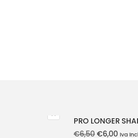
PRO LONGER SHA
O
O
€
6,50
€
6,00
Iva Inc