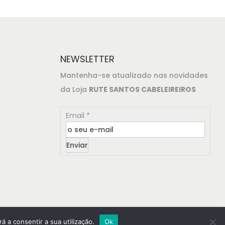
o
a
r
t
i
u
g
a
NEWSLETTER
i
l
n
é
Mantenha-se atualizado nas novidades
a
:
da Loja
RUTE SANTOS CABELEIREIROS
l
€
Email
*
e
2
r
2
Enviar
a
,
:
8
€
5
2
.
4
,
d by
MYWEBSITE
á a consentir a sua utilização.
Ok