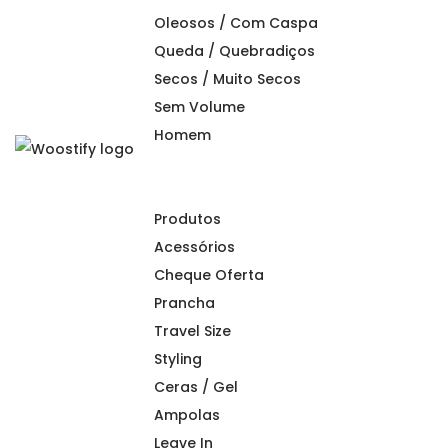
Oleosos / Com Caspa
Queda / Quebradiços
Secos / Muito Secos
Sem Volume
Homem
S
S
k
k
i
i
Produtos
p
p
Acessórios
t
t
Cheque Oferta
o
o
Prancha
n
c
Travel Size
a
o
Styling
v
n
Ceras / Gel
i
t
Ampolas
g
e
Leave In