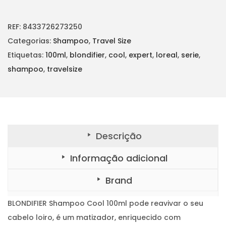
n
é
n
t
a
:
i
d
REF:
8433726273250
l
€
a
d
Categorias:
Shampoo
,
Travel Size
e
6
e
d
Etiquetas:
100ml
,
blondifier
,
cool
,
expert
,
loreal
,
serie
,
r
,
e
B
shampoo
,
travelsize
a
0
L
O
:
0
N
D
€
.
I
F
7
I
E
,
R
Descrição
S
9
h
a
0
Informação adicional
m
p
.
o
Brand
o
C
o
o
BLONDIFIER Shampoo Cool 100ml pode reavivar o seu
l
1
cabelo loiro, é um matizador, enriquecido com
0