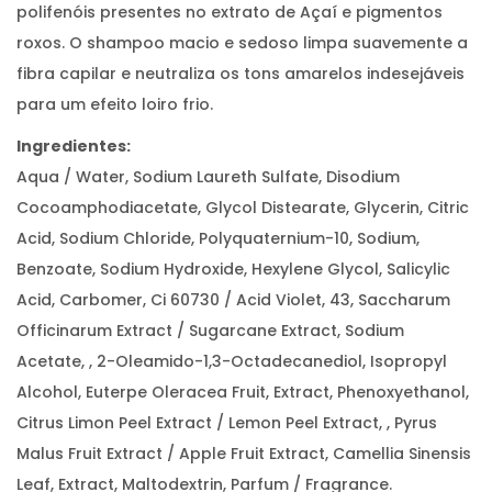
0
polifenóis presentes no extrato de Açaí e pigmentos
m
l
roxos. O shampoo macio e sedoso limpa suavemente a
fibra capilar e neutraliza os tons amarelos indesejáveis
para um efeito loiro frio.
Ingredientes:
Aqua / Water, Sodium Laureth Sulfate, Disodium
Cocoamphodiacetate, Glycol Distearate, Glycerin, Citric
Acid, Sodium Chloride, Polyquaternium-10, Sodium,
Benzoate, Sodium Hydroxide, Hexylene Glycol, Salicylic
Acid, Carbomer, Ci 60730 / Acid Violet, 43, Saccharum
Officinarum Extract / Sugarcane Extract, Sodium
Acetate, , 2-Oleamido-1,3-Octadecanediol, Isopropyl
Alcohol, Euterpe Oleracea Fruit, Extract, Phenoxyethanol,
Citrus Limon Peel Extract / Lemon Peel Extract, , Pyrus
Malus Fruit Extract / Apple Fruit Extract, Camellia Sinensis
Leaf, Extract, Maltodextrin, Parfum / Fragrance.