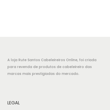
p
p
r
r
e
e
ç
ç
o
o
o
a
r
t
i
u
g
a
A loja Rute Santos Cabeleireiros Online, foi criada
i
l
para revenda de produtos de cabeleireiro das
n
é
marcas mais prestigiadas do mercado.
a
:
l
€
e
2
r
2
LEGAL
a
,