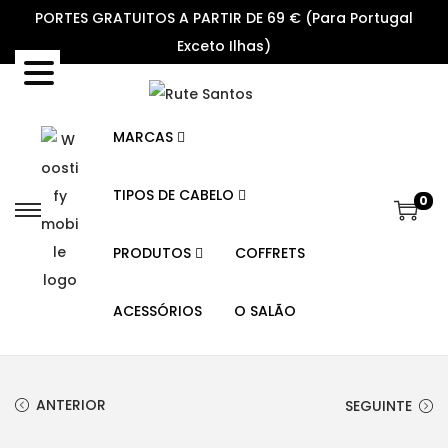
PORTES GRATUITOS A PARTIR DE 69 € (Para Portugal
Exceto Ilhas)
MARCAS
TIPOS DE CABELO
0
S
S
k
k
PRODUTOS
COFFRETS
i
i
p
p
ACESSÓRIOS
O SALÃO
t
t
o
o
n
c
ANTERIOR
SEGUINTE
a
o
v
n