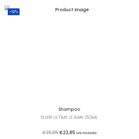
-12%
Shampoo
ELIXIR ULTIME LE BAIN 250ML
O
O
€
25,85
€
22,85
Iva Incluido