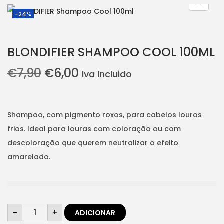
i
t
-24%
g
e
a
n
BLONDIFIER SHAMPOO COOL 100ML
t
t
i
O
O
€
7,90
€
6,00
Iva Incluido
o
p
p
n
r
r
e
e
Shampoo, com pigmento roxos, para cabelos louros
ç
ç
frios. Ideal para louras com coloração ou com
o
o
descoloração que querem neutralizar o efeito
o
a
amarelado.
r
t
i
u
g
a
Q
i
l
-
+
ADICIONAR
u
a