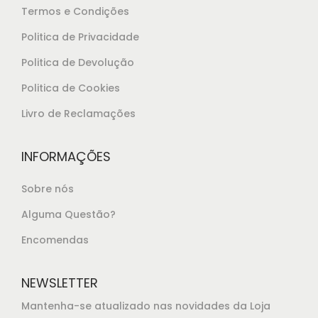
:
8
Termos e Condições
€
5
Politica de Privacidade
2
.
Politica de Devolução
5
,
Politica de Cookies
8
Livro de Reclamações
5
.
INFORMAÇÕES
Sobre nós
Alguma Questão?
Encomendas
NEWSLETTER
Mantenha-se atualizado nas novidades da Loja