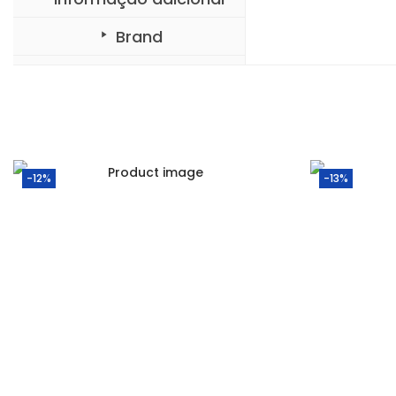
Brand
-12%
-13%