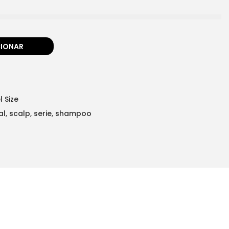
CIONAR
l Size
al
,
scalp
,
serie
,
shampoo