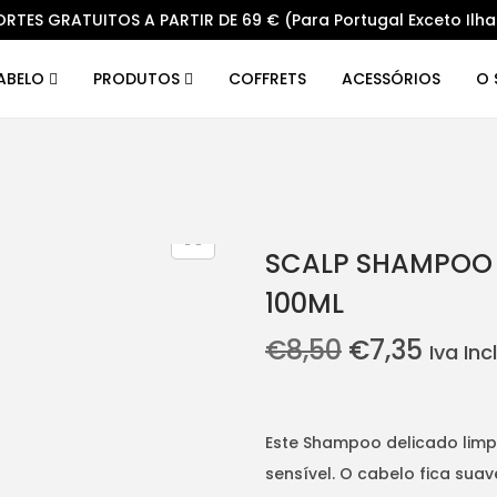
ORTES GRATUITOS A PARTIR DE 69 € (Para Portugal Exceto Ilha
CABELO
PRODUTOS
COFFRETS
ACESSÓRIOS
O 
SCALP SHAMPOO
100ML
O
O
€
8,50
€
7,35
Iva Inc
p
p
r
r
e
e
Este Shampoo delicado lim
ç
ç
sensível. O cabelo fica suav