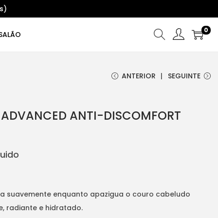
s)
0
SALÃO
ANTERIOR
SEGUINTE
 ADVANCED ANTI-DISCOMFORT
luido
pa suavemente enquanto apazigua o couro cabeludo
e, radiante e hidratado.