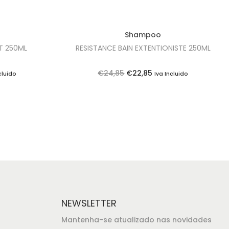
Shampoo
T 250ML
RESISTANCE BAIN EXTENTIONISTE 250ML
O
O
€
24,85
€
22,85
cluido
Iva Incluido
p
p
r
r
e
e
ç
ç
o
o
o
a
r
t
i
u
g
a
NEWSLETTER
i
l
Mantenha-se atualizado nas novidades