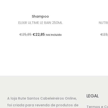
Shampoo
ELIXIR ULTIME LE BAIN 250ML
NUTRI
O
O
€
25,85
€
22,85
€
23
Iva Incluido
p
p
r
r
e
e
ç
ç
o
o
o
a
r
t
i
u
g
a
LEGAL
A loja Rute Santos Cabeleireiros Online,
i
l
foi criada para revenda de produtos de
Termos e C