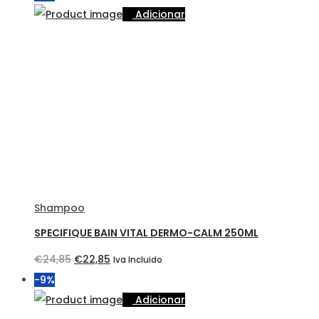
Adicionar
Shampoo
SPECIFIQUE BAIN VITAL DERMO-CALM 250ML
O
O
€
24,85
€
22,85
Iva Incluido
preço
preço
-9%
original
atual
Adicionar
era:
é: