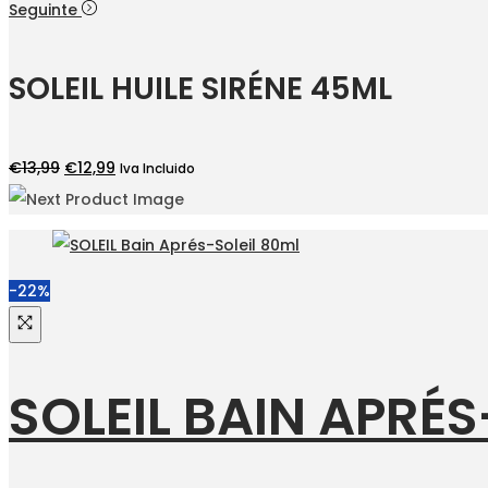
preço
preço
Seguinte
original
atual
era:
é:
SOLEIL HUILE SIRÉNE 45ML
€15,99.
€11,99.
O
O
€
13,99
€
12,99
Iva Incluido
preço
preço
original
atual
era:
é:
€13,99.
€12,99.
-22%
SOLEIL BAIN APRÉS