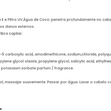
E e Filtro UV.Água de Coco: penetra profundamente no cabe
dos danos externos.
ibra capilar.
h-5 carboxylic acid, amodimethicone, sodium,chloride, polyqu
ne glycol oleate, propylene glycol, salicylic acid, ethylhexyl,
, potassium sorbate parfum / fragrance.
l, massajar suavemente. Passar por água. Lavar o cabelo 
L