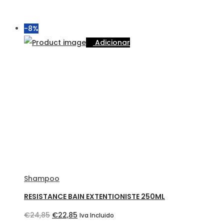
-8%
Adicionar
Shampoo
RESISTANCE BAIN EXTENTIONISTE 250ML
O
O
€
24,85
€
22,85
Iva Incluido