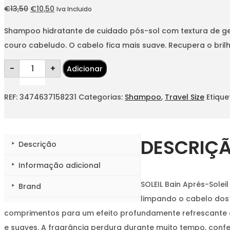
O
O
€
13,50
€
10,50
Iva Incluido
preço
preço
Shampoo hidratante de cuidado pós-sol com textura de gel c
original
atual
couro cabeludo. O cabelo fica mais suave. Recupera o bril
era:
é:
Quantidade
€13,50.
€10,50.
-
+
Adicionar
de
SOLEIL
Bain
Aprés-
REF:
3474637158231
Categorias:
Shampoo
,
Travel Size
Etique
Soleil
80ml
DESCRIÇ
Descrição
Informação adicional
SOLEIL Bain Aprés-Sole
Brand
limpando o cabelo dos 
comprimentos para um efeito profundamente refrescante e
e suaves. A fragrância perdura durante muito tempo, con