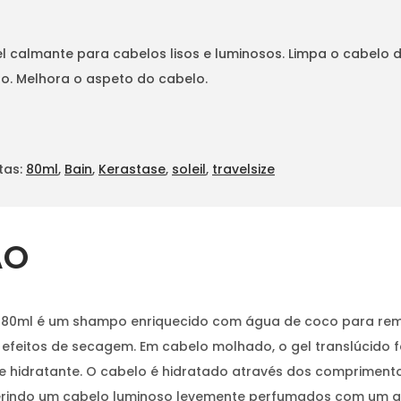
almante para cabelos lisos e luminosos. Limpa o cabelo dos 
ho. Melhora o aspeto do cabelo.
tas:
80ml
,
Bain
,
Kerastase
,
soleil
,
travelsize
ÃO
il 80ml é um shampo enriquecido com água de coco para remo
efeitos de secagem. Em cabelo molhado, o gel translúcido 
 hidratante. O cabelo é hidratado através dos compriment
ferindo um cabelo luminoso levemente perfumados com um a