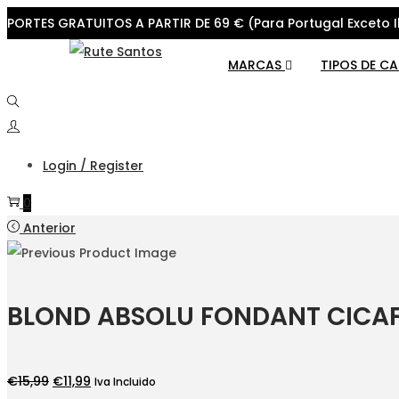
PORTES GRATUITOS A PARTIR DE 69 € (Para Portugal Exceto I
Skip
Skip
MARCAS
TIPOS DE C
to
to
navigation
content
Login / Register
0
Anterior
BLOND ABSOLU FONDANT CICAF
O
O
€
15,99
€
11,99
Iva Incluido