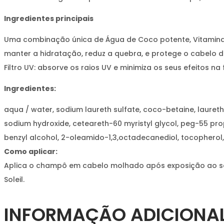
Ingredientes principais
Uma combinação única de Água de Coco potente, Vitamina 
manter a hidratação, reduz a quebra, e protege o cabelo 
Filtro UV: absorve os raios UV e minimiza os seus efeitos na f
Ingredientes:
aqua / water, sodium laureth sulfate, coco-betaine, lauret
sodium hydroxide, ceteareth-60 myristyl glycol, peg-55 propyle
benzyl alcohol, 2-oleamido-1,3,octadecanediol, tocopherol
Como aplicar:
Aplica o champô em cabelo molhado após exposição ao so
Soleil.
INFORMAÇÃO ADICIONA