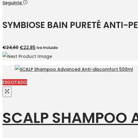
preço
preço
Seguinte
original
atual
era:
é:
SYMBIOSE BAIN PURETÉ ANTI-PE
€17,50.
€15,20.
O
O
€
24,60
€
22,85
Iva Incluido
preço
preço
original
atual
era:
é:
€24,60.
€22,85.
ESGOTADO
SCALP SHAMPOO 