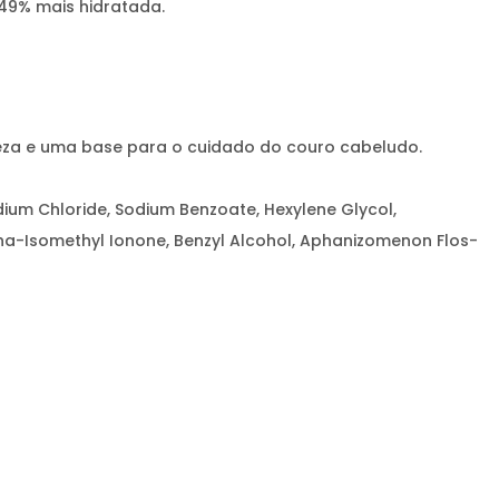
 49% mais hidratada.
eza e uma base para o cuidado do couro cabeludo.
dium Chloride, Sodium Benzoate, Hexylene Glycol,
lpha-Isomethyl Ionone, Benzyl Alcohol, Aphanizomenon Flos-