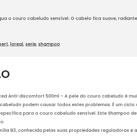
 o couro cabeludo sensível. O cabelo fica suave, radiante
pert
,
loreal
,
serie
,
shampoo
ÃO
d Anti-discomfort 500ml – A pele do couro cabeludo é muit
 cabeludo podem causar todos estes problemas. É um ciclo 
specífica para o couro cabeludo sensível. Este Shampoo d
o.
ília B3, conhecida pelas suas propriedades reguladoras e 