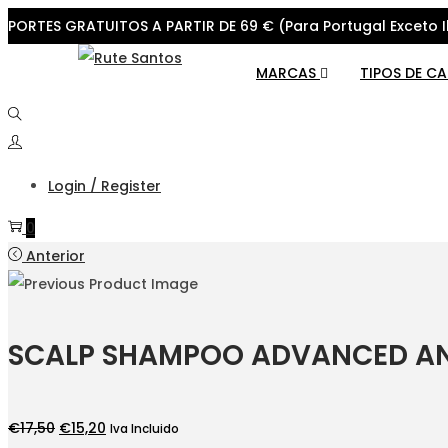
PORTES GRATUITOS A PARTIR DE 69 € (Para Portugal Exceto I
Skip
Skip
MARCAS
TIPOS DE C
to
to
navigation
content
Login / Register
0
Anterior
SCALP SHAMPOO ADVANCED AN
O
O
€
17,50
€
15,20
Iva Incluido