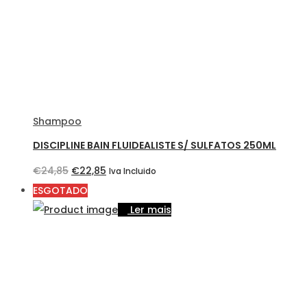
Shampoo
DISCIPLINE BAIN FLUIDEALISTE S/ SULFATOS 250ML
O
O
€
24,85
€
22,85
Iva Incluido
preço
preço
ESGOTADO
original
atual
Ler mais
era:
é:
€24,85.
€22,85.