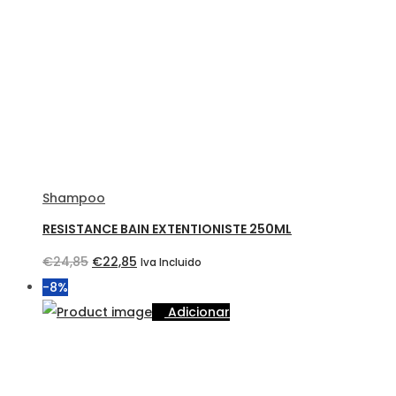
Shampoo
RESISTANCE BAIN EXTENTIONISTE 250ML
O
O
€
24,85
€
22,85
Iva Incluido
preço
preço
-8%
original
atual
Adicionar
era:
é:
€24,85.
€22,85.