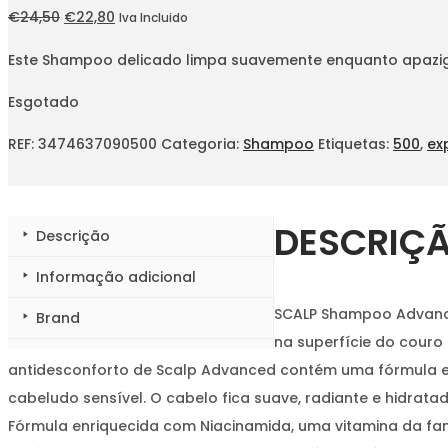
O
O
€
24,50
€
22,80
Iva Incluido
preço
preço
Este Shampoo delicado limpa suavemente enquanto apazigua
original
atual
era:
é:
Esgotado
€24,50.
€22,80.
REF:
3474637090500
Categoria:
Shampoo
Etiquetas:
500
,
ex
DESCRIÇ
Descrição
Informação adicional
SCALP Shampoo Advance
Brand
na superfície do couro
antidesconforto de Scalp Advanced contém uma fórmula e
cabeludo sensível. O cabelo fica suave, radiante e hidratad
Fórmula enriquecida com Niacinamida, uma vitamina da fam