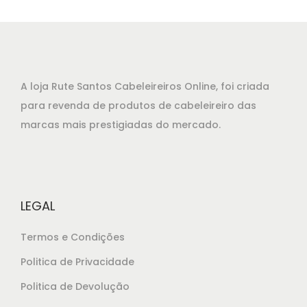
o
o
o
a
r
t
i
u
g
a
A loja Rute Santos Cabeleireiros Online, foi criada
i
l
para revenda de produtos de cabeleireiro das
n
é
marcas mais prestigiadas do mercado.
a
:
l
€
e
2
r
2
LEGAL
a
,
:
8
Termos e Condições
€
0
Politica de Privacidade
2
.
Politica de Devolução
4