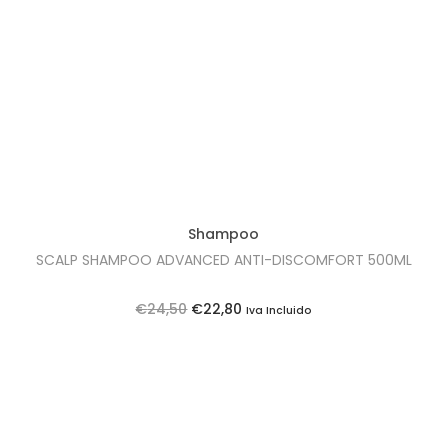
t
t
i
o
n
Shampoo
SCALP SHAMPOO ADVANCED ANTI-DISCOMFORT 500ML
O
O
€
24,50
€
22,80
Iva Incluido
p
p
r
r
e
e
ç
ç