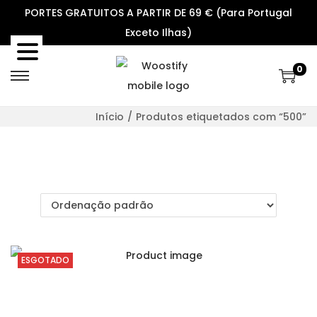
PORTES GRATUITOS A PARTIR DE 69 € (Para Portugal
Exceto Ilhas)
0
S
S
k
k
Início
/
Produtos etiquetados com “500”
i
i
p
p
t
t
o
o
n
c
a
o
v
n
ESGOTADO
i
t
g
e
a
n