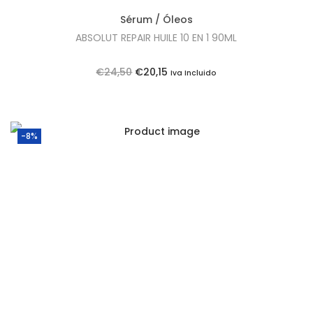
Sérum / Óleos
ABSOLUT REPAIR HUILE 10 EN 1 90ML
O
O
€
24,50
€
20,15
Iva Incluido
p
p
r
r
e
e
-8%
ç
ç
o
o
o
a
r
t
i
u
g
a
i
l
n
é
a
: