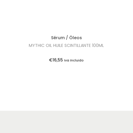
i
l
n
é
a
:
l
€
e
3
Sérum / Óleos
r
9
MYTHIC OIL HUILE SCINTILLANTE 100ML
a
,
:
6
€
16,55
Iva Incluido
€
5
4
.
1
,
5
0
.