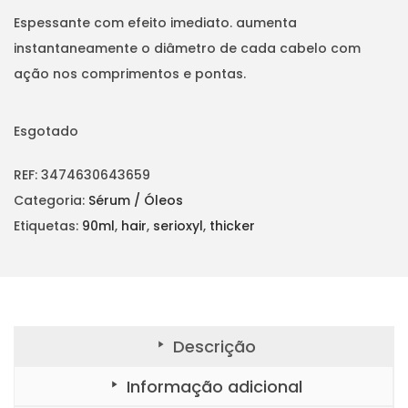
t
t
Espessante com efeito imediato. aumenta
i
instantaneamente o diâmetro de cada cabelo com
o
ação nos comprimentos e pontas.
n
Esgotado
REF:
3474630643659
Categoria:
Sérum / Óleos
Etiquetas:
90ml
,
hair
,
serioxyl
,
thicker
Descrição
Informação adicional