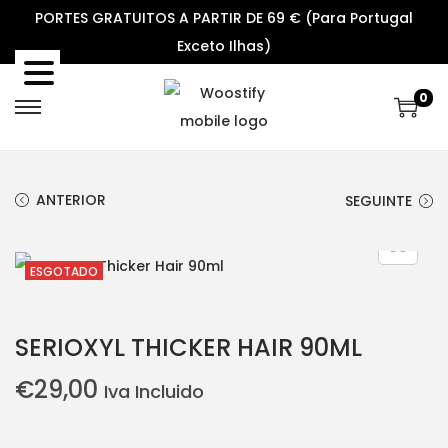
PORTES GRATUITOS A PARTIR DE 69 € (Para Portugal
Exceto Ilhas)
0
S
S
k
k
i
i
ANTERIOR
SEGUINTE
p
p
t
t
o
o
ESGOTADO
n
c
a
o
SERIOXYL THICKER HAIR 90ML
v
n
i
t
€
29,00
Iva Incluido
g
e
a
n