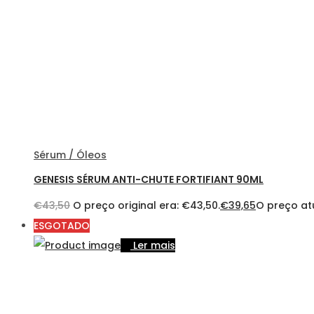
Sérum / Óleos
GENESIS SÉRUM ANTI-CHUTE FORTIFIANT 90ML
€
43,50
O preço original era: €43,50.
€
39,65
O preço atu
ESGOTADO
Ler mais