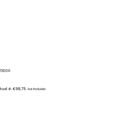
mpoo
ual é: €98,75.
Iva Incluido