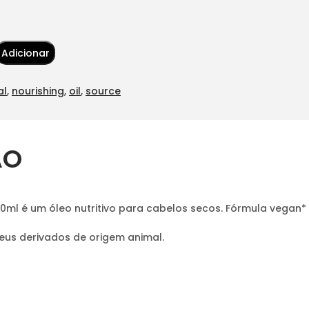
Adicionar
al
,
nourishing
,
oil
,
source
ÃO
70ml é um óleo nutritivo para cabelos secos. Fórmula vegan*
seus derivados de origem animal.