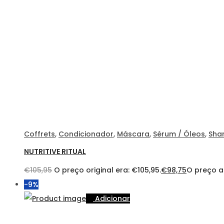
Coffrets
,
Condicionador
,
Máscara
,
Sérum / Óleos
,
Sha
NUTRITIVE RITUAL
€
105,95
O preço original era: €105,95.
€
98,75
O preço at
-9%
Adicionar