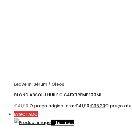
Leave In
,
Sérum / Óleos
BLOND ABSOLU HUILE CICAEXTREME 100ML
€
41,90
O preço original era: €41,90.
€
36,20
O preço atua
ESGOTADO
Ler mais