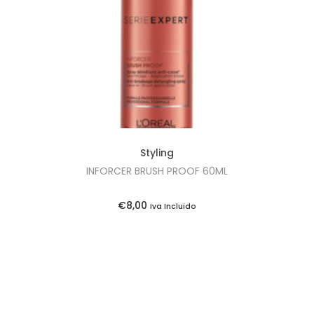
i
o
n
Styling
INFORCER BRUSH PROOF 60ML
€
8,00
Iva Incluido