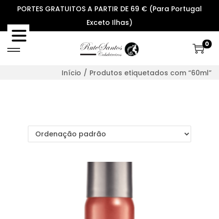
PORTES GRATUITOS A PARTIR DE 69 € (Para Portugal
Exceto Ilhas)
0
S
S
k
k
Início
/
Produtos etiquetados com “60ml”
i
i
p
p
t
t
o
o
n
c
a
o
v
n
i
t
g
e
a
n
t
t