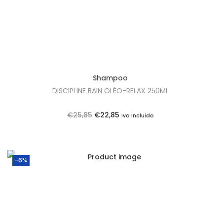
Shampoo
DISCIPLINE BAIN OLÉO-RELAX 250ML
O
O
€
25,85
€
22,85
Iva Incluido
p
p
r
r
e
e
-6%
ç
ç
o
o
o
a
r
t