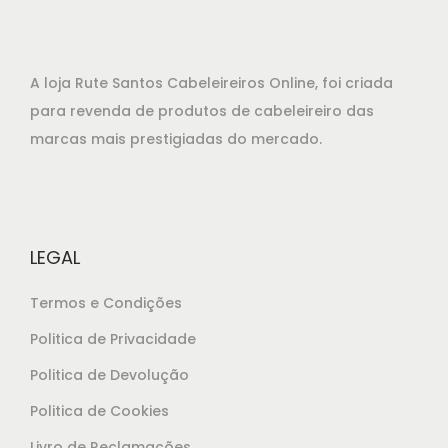
.
r
t
i
u
g
a
A loja Rute Santos Cabeleireiros Online, foi criada
i
l
para revenda de produtos de cabeleireiro das
n
é
marcas mais prestigiadas do mercado.
a
:
l
€
e
2
r
2
LEGAL
a
,
:
8
Termos e Condições
€
5
Politica de Privacidade
2
.
Politica de Devolução
4
,
Politica de Cookies
3
Livro de Reclamações