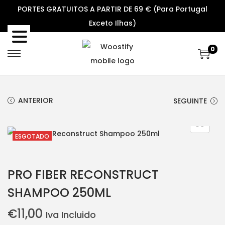
PORTES GRATUITOS A PARTIR DE 69 € (Para Portugal
Exceto Ilhas)
0
S
S
k
k
i
i
ANTERIOR
SEGUINTE
p
p
t
t
o
o
ESGOTADO
n
c
a
o
PRO FIBER RECONSTRUCT
v
n
i
t
SHAMPOO 250ML
g
e
€
11,00
Iva Incluido
a
n