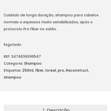
t
t
i
Cuidado de longa duração, shampoo para cabelos
o
normais a espessos muito sensibilizados, após o
n
protocolo Pro Fiber no salão.
Esgotado
REF:
3474636599547
Categoria:
Shampoo
Etiquetas:
250ml
,
fiber
,
loreal
,
pro
,
Reconstruct
,
shampoo
Descrição