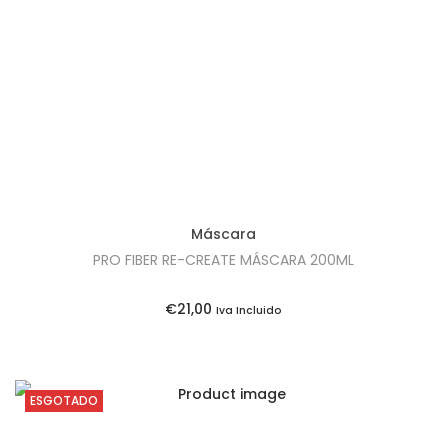
t
t
i
o
n
Máscara
PRO FIBER RE-CREATE MÁSCARA 200ML
€
21,00
Iva Incluido
ESGOTADO