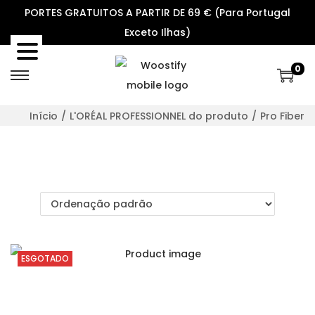
PORTES GRATUITOS A PARTIR DE 69 € (Para Portugal
Exceto Ilhas)
0
S
S
k
k
Início
/
L'ORÉAL PROFESSIONNEL do produto
/
Pro Fiber
i
i
p
p
t
t
o
o
n
c
a
o
v
n
ESGOTADO
i
t
g
e
a
n