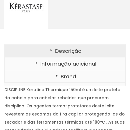
L
2
I
N
,
E
K
5
e
r
0
a
t
.
i
n
e
T
Descrição
h
e
r
Informação adicional
m
i
q
Brand
u
e
1
DISCIPLINE Keratine Thermique 150ml é um leite protetor
5
0
do cabelo para cabelos rebeldes que procuram
m
l
disciplina. Os agentes termo-protetores deste leite
revestem as escamas da fira capilar protegendo-as do
secador e das ferramentas térmicas até 180°C . As suas