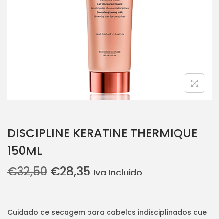
i
o
n
DISCIPLINE KERATINE THERMIQUE
150ML
O
O
€
32,50
€
28,35
Iva Incluido
p
p
r
r
e
e
Cuidado de secagem para cabelos indisciplinados que