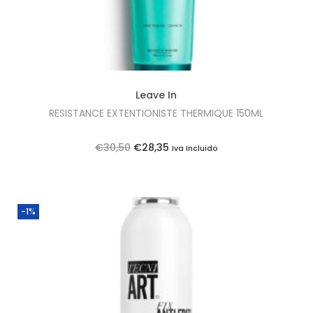
Leave In
RESISTANCE EXTENTIONISTE THERMIQUE 150ML
O
O
€
30,50
€
28,35
Iva Incluido
p
p
r
r
e
e
-1%
ç
ç
o
o
o
a
r
t
i
u