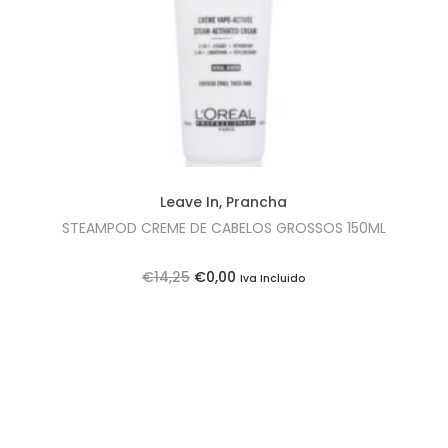
i
u
g
a
i
l
n
é
a
:
l
€
e
1
Leave In
,
Prancha
r
4
STEAMPOD CREME DE CABELOS GROSSOS 150ML
a
,
:
0
O
O
€
14,25
€
0,00
Iva Incluido
€
0
p
p
1
.
r
r
4
e
e
,
ç
ç
1
o
o
5
o
a