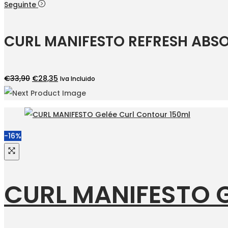
Seguinte
CURL MANIFESTO REFRESH ABSO
O
O
€
33,90
€
28,35
Iva Incluido
preço
preço
original
atual
era:
é:
€33,90.
€28,35.
-16%
CURL MANIFESTO 