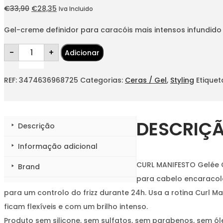
O
O
€
33,90
€
28,35
Iva Incluido
preço
preço
Gel-creme definidor para caracóis mais intensos infundi
original
atual
Quantidade
era:
é:
-
+
Adicionar
de
CURL
€33,90.
€28,35.
MANIFESTO
Gelée
REF:
3474636968725
Categorias:
Ceras / Gel
,
Styling
Etiquet
Curl
Contour
150ml
DESCRIÇ
Descrição
Informação adicional
CURL MANIFESTO Gelée C
Brand
para cabelo encaracol
para um controlo do frizz durante 24h. Usa a rotina Curl 
ficam flexíveis e com um brilho intenso.
Produto sem silicone, sem sulfatos, sem parabenos, sem ól