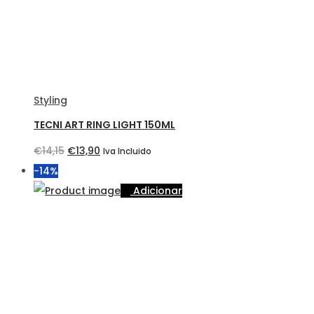
Styling
TECNI ART RING LIGHT 150ML
O
O
€
14,15
€
13,90
Iva Incluido
preço
preço
-14%
original
atual
Adicionar
era:
é:
€14,15.
€13,90.