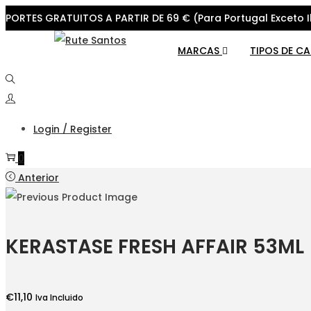
PORTES GRATUITOS A PARTIR DE 69 € (Para Portugal Exceto I
Skip
Skip
MARCAS
TIPOS DE C
to
to
navigation
content
Login / Register
0
Anterior
KERASTASE FRESH AFFAIR 53ML
€
11,10
Iva Incluido