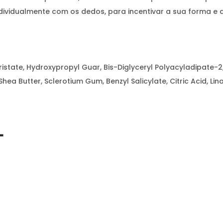
dividualmente com os dedos, para incentivar a sua forma e d
yristate, Hydroxypropyl Guar, Bis-Diglyceryl Polyacyladipate-
ea Butter, Sclerotium Gum, Benzyl Salicylate, Citric Acid, Lina
L