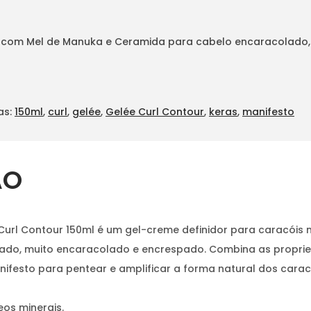
do com Mel de Manuka e Ceramida para cabelo encaracolado
as:
150ml
,
curl
,
gelée
,
Gelée Curl Contour
,
keras
,
manifesto
ÃO
url Contour 150ml é um gel-creme definidor para caracóis 
ado, muito encaracolado e encrespado. Combina as proprie
Manifesto para pentear e amplificar a forma natural dos car
eos minerais.