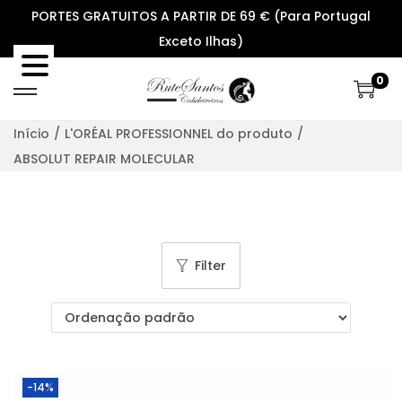
PORTES GRATUITOS A PARTIR DE 69 € (Para Portugal
Exceto Ilhas)
0
S
S
k
k
Início
/
L'ORÉAL PROFESSIONNEL do produto
/
i
i
ABSOLUT REPAIR MOLECULAR
p
p
t
t
o
o
n
c
Filter
a
o
v
n
i
t
g
e
a
n
-14%
t
t