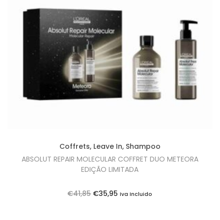
i
o
n
Coffrets
,
Leave In
,
Shampoo
ABSOLUT REPAIR MOLECULAR COFFRET DUO METEORA
EDIÇÃO LIMITADA
O
O
€
41,85
€
35,95
Iva Incluido
p
p