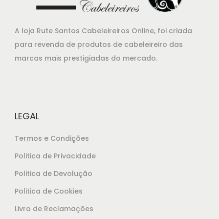
n
é
a
:
A loja Rute Santos Cabeleireiros Online, foi criada
l
€
para revenda de produtos de cabeleireiro das
e
2
marcas mais prestigiadas do mercado.
r
8
a
,
:
0
€
5
LEGAL
2
.
9
Termos e Condições
,
Politica de Privacidade
5
Politica de Devolução
0
.
Politica de Cookies
Livro de Reclamações