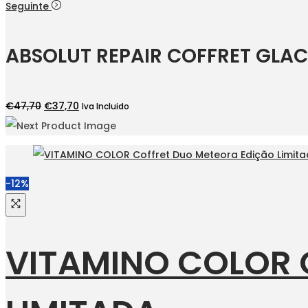
preço
preço
Seguinte
original
atual
era:
é:
ABSOLUT REPAIR COFFRET GLAC
€41,55.
€35,50.
O
O
€
47,70
€
37,70
Iva Incluido
preço
preço
original
atual
era:
é:
€47,70.
€37,70.
-12%
VITAMINO COLOR 