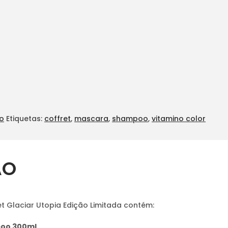
o
Etiquetas:
coffret
,
mascara
,
shampoo
,
vitamino color
ÃO
 Glaciar Utopia Edição Limitada contém:
poo 300ml