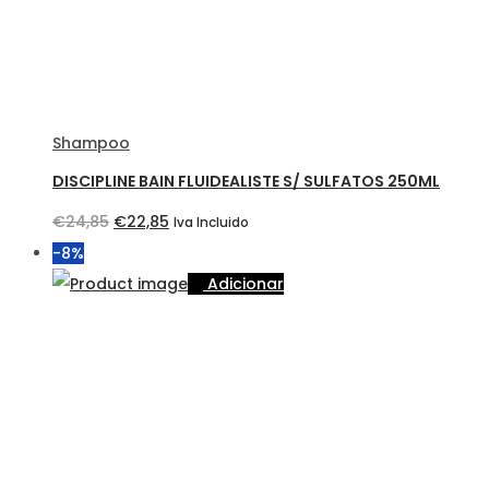
Shampoo
DISCIPLINE BAIN FLUIDEALISTE S/ SULFATOS 250ML
O
O
€
24,85
€
22,85
Iva Incluido
preço
preço
-8%
original
atual
Adicionar
era:
é:
€24,85.
€22,85.