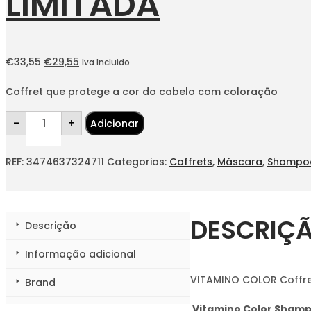
LIMITADA
O
O
€
33,55
€
29,55
Iva Incluido
preço
preço
Coffret que protege a cor do cabelo com coloração
original
atual
Quantidade
era:
é:
-
+
Adicionar
de
VITAMINO
€33,55.
€29,55.
COLOR
Coffret
REF:
3474637324711
Categorias:
Coffrets
,
Máscara
,
Shampo
Duo
Meteora
Edição
Limitada
DESCRIÇ
Descrição
Informação adicional
VITAMINO COLOR Coffret
Brand
Vitamino Color Sham