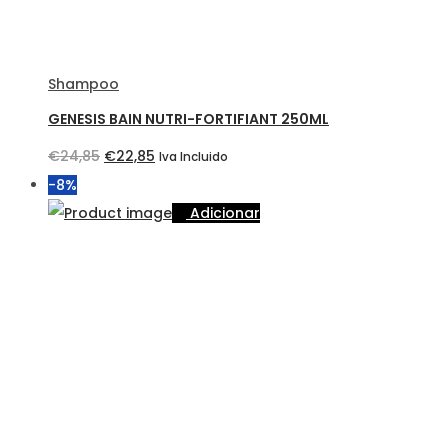
Shampoo
GENESIS BAIN NUTRI-FORTIFIANT 250ML
O
O
€
24,85
€
22,85
Iva Incluido
preço
preço
-8%
original
atual
Adicionar
era:
é:
€24,85.
€22,85.