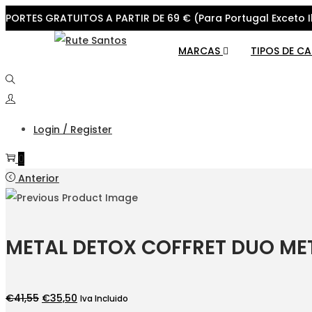
PORTES GRATUITOS A PARTIR DE 69 € (Para Portugal Exceto I
Skip
Skip
MARCAS
TIPOS DE C
to
to
navigation
content
Login / Register
0
Anterior
METAL DETOX COFFRET DUO ME
O
O
€
41,55
€
35,50
Iva Incluido