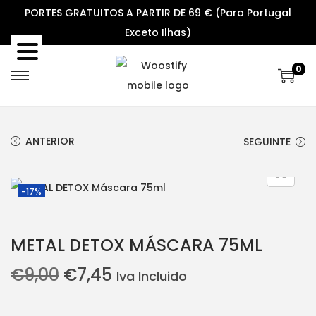
PORTES GRATUITOS A PARTIR DE 69 € (Para Portugal
Exceto Ilhas)
0
S
S
k
k
i
i
ANTERIOR
SEGUINTE
p
p
t
t
o
o
-17%
n
c
a
o
METAL DETOX MÁSCARA 75ML
v
n
i
t
O
O
€
9,00
€
7,45
Iva Incluido
g
e
p
p
a
n
r
r