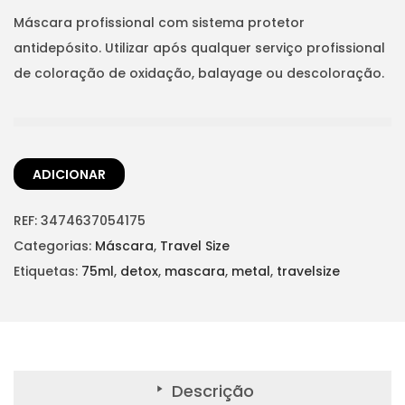
t
t
e
e
Máscara profissional com sistema protetor
i
ç
ç
antidepósito. Utilizar após qualquer serviço profissional
o
o
o
de coloração de oxidação, balayage ou descoloração.
n
o
a
r
t
i
u
g
a
ADICIONAR
i
l
n
é
REF:
3474637054175
a
:
Categorias:
Máscara
,
Travel Size
l
€
Etiquetas:
75ml
,
detox
,
mascara
,
metal
,
travelsize
e
7
r
,
a
4
:
5
Descrição
€
.