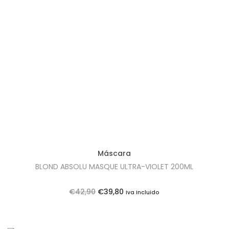
Máscara
BLOND ABSOLU MASQUE ULTRA-VIOLET 200ML
O
O
€
42,90
€
39,80
Iva Incluido
p
p
r
r