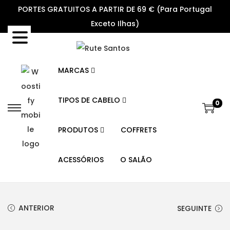
PORTES GRATUITOS A PARTIR DE 69 € (Para Portugal
Exceto Ilhas)
MARCAS
TIPOS DE CABELO
0
S
S
k
k
PRODUTOS
COFFRETS
i
i
p
p
ACESSÓRIOS
O SALÃO
t
t
o
o
n
c
ANTERIOR
SEGUINTE
a
o
v
n