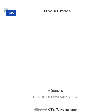
4
.
2
-13%
,
9
0
.
Máscara
BLONDIFIER MÁSCARA 250ML
O
O
€
22,70
€
19,75
Iva Incluido