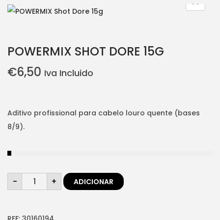
i
t
g
e
a
n
POWERMIX SHOT DORE 15G
t
t
i
€
6,50
Iva Incluido
o
n
Aditivo profissional para cabelo louro quente (bases
8/9).
Q
-
+
ADICIONAR
u
a
n
t
i
d
REF:
30160194