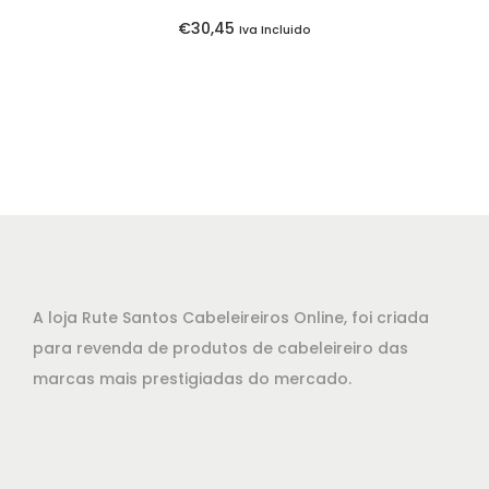
:
7
€
30,45
Iva Incluido
€
5
2
.
2
,
7
0
.
A loja Rute Santos Cabeleireiros Online, foi criada
para revenda de produtos de cabeleireiro das
marcas mais prestigiadas do mercado.