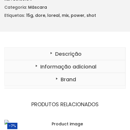
a
d
Categoria:
Máscara
e
d
Etiquetas:
15g
,
dore
,
loreal
,
mix
,
power
,
shot
e
P
O
W
E
R
M
I
X
Descrição
S
h
o
Informação adicional
t
D
o
Brand
r
e
1
5
g
PRODUTOS RELACIONADOS
-7%