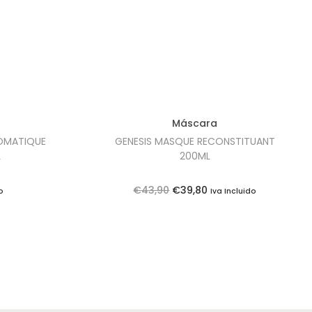
Máscara
OMATIQUE
GENESIS MASQUE RECONSTITUANT
L
200ML
O
O
€
43,90
€
39,80
o
Iva Incluido
p
p
r
r
e
e
ç
ç
o
o
o
a