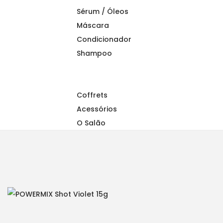
a
n
Sérum / Óleos
t
t
Máscara
i
Condicionador
o
Shampoo
n
Coffrets
Acessórios
O Salão