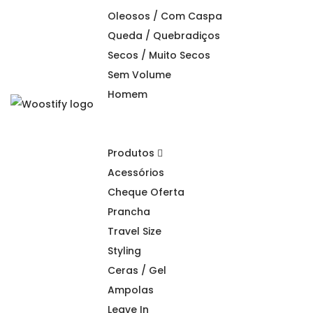
Oleosos / Com Caspa
Queda / Quebradiços
Secos / Muito Secos
Sem Volume
Homem
S
S
k
k
i
i
Produtos
p
p
Acessórios
t
t
Cheque Oferta
o
o
Prancha
n
c
Travel Size
a
o
Styling
v
n
Ceras / Gel
i
t
Ampolas
g
e
Leave In