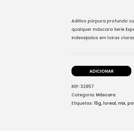
Aditivo púrpura profundo 
qualquer máscara Serie Expe
indesejados em loiras claras
ADICIONAR
REF:
32857
Categoria:
Máscara
Etiquetas:
15g
,
loreal
,
mix
,
po