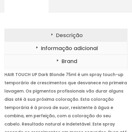
H
U
P
W
a
r
m
B
l
Descrição
o
n
d
Informação adicional
e
7
5
Brand
m
l
HAIR TOUCH UP Dark Blonde 75ml é um spray touch-up
temporário de crescimentos que desvanece na primeira
lavagem. Os pigmentos profissionais vão durar alguns
dias até à sua próxima coloração. Esta coloração
temporária é à prova de suor, resistente à água e
combina, em perfeição, com a coloração do seu
cabelo. Resultado natural e indetetável. Este spray