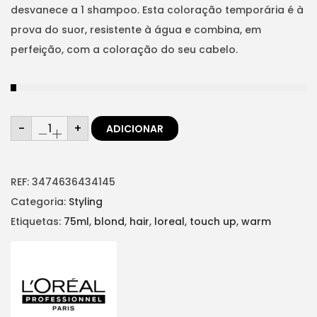
desvanece a 1 shampoo. Esta coloração temporária é à
prova do suor, resistente à água e combina, em
perfeição, com a coloração do seu cabelo.
Q
-
+
ADICIONAR
u
a
n
t
i
d
REF:
3474636434145
a
d
Categoria:
Styling
e
d
Etiquetas:
75ml
,
blond
,
hair
,
loreal
,
touch up
,
warm
e
H
A
I
R
T
O
U
C