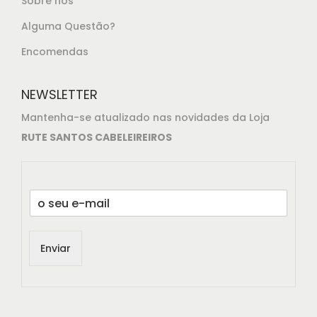
Sobre nós
Alguma Questão?
Encomendas
NEWSLETTER
Mantenha-se atualizado nas novidades da Loja
RUTE SANTOS CABELEIREIROS
E
m
a
i
Enviar
l
*