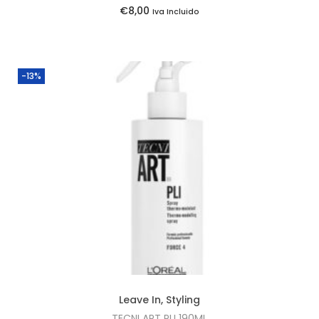
:
3
€
8,00
Iva Incluido
€
5
3
.
1
-13%
,
0
0
.
Leave In
,
Styling
TECNI ART PLI 190ML