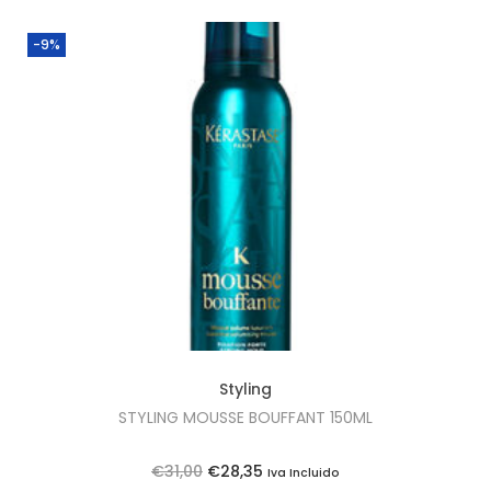
-9%
Styling
STYLING MOUSSE BOUFFANT 150ML
O
O
€
31,00
€
28,35
Iva Incluido