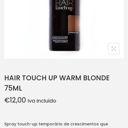
i
o
n
HAIR TOUCH UP WARM BLONDE
75ML
€
12,00
Iva Incluido
Spray touch-up temporário de crescimentos que