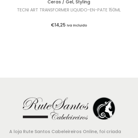
Ceras / Gel
,
Styling
r
4
TECNI ART TRANSFORMER LIQUIDO-EN-PATE 150ML
a
,
:
9
€
14,25
Iva Incluido
€
0
1
.
7
,
1
5
.
A loja Rute Santos Cabeleireiros Online, foi criada