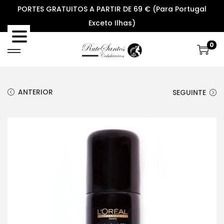
PORTES GRATUITOS A PARTIR DE 69 € (Para Portugal
Exceto Ilhas)
0
S
S
k
k
i
i
ANTERIOR
SEGUINTE
p
p
t
t
o
o
n
c
a
o
v
n
i
t
g
e
a
n
t
t