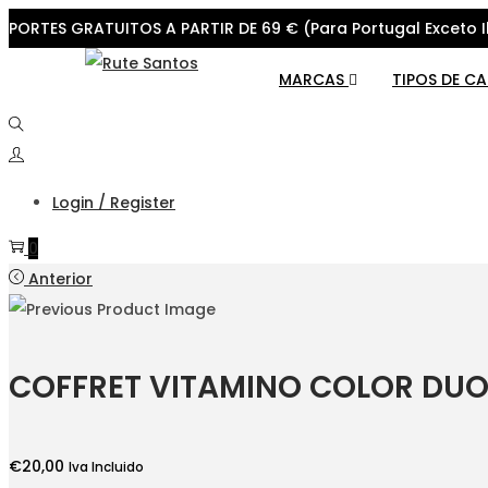
PORTES GRATUITOS A PARTIR DE 69 € (Para Portugal Exceto I
Skip
Skip
MARCAS
TIPOS DE C
to
to
navigation
content
Login / Register
0
Anterior
COFFRET VITAMINO COLOR DU
€
20,00
Iva Incluido