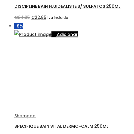
DISCIPLINE BAIN FLUIDEALISTE S/ SULFATOS 250ML
O
O
€
24,85
€
22,85
Iva Incluido
preço
preço
-8%
original
atual
Adicionar
era:
é:
€24,85.
€22,85.
Shampoo
SPECIFIQUE BAIN VITAL DERMO-CALM 250ML