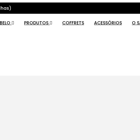
lhas)
ABELO
PRODUTOS
COFFRETS
ACESSÓRIOS
O 
O