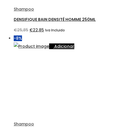
Shampoo
DENSIFIQUE BAIN DENSITÉ HOMME 250ML
O
O
€
25,85
€
22,85
Iva Incluido
preço
preço
-8%
original
atual
Adicionar
era:
é:
€25,85.
€22,85.
Shampoo