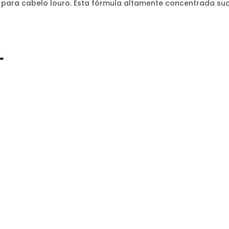
 para cabelo louro. Esta fórmula altamente concentrada suavi
L