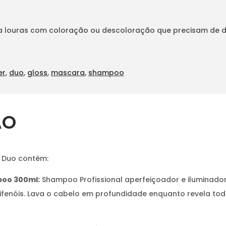
 louras com coloração ou descoloração que precisam de da
er
,
duo
,
gloss
,
mascara
,
shampoo
ÃO
s Duo contém:
poo 300ml:
Shampoo Profissional aperfeiçoador e iluminado
enóis. Lava o cabelo em profundidade enquanto revela todo o