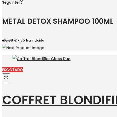
Seguinte
METAL DETOX SHAMPOO 100ML
O
O
€
8,00
€
7,35
Iva Incluido
preço
preço
original
atual
era:
é:
€8,00.
€7,35.
ESGOTADO
COFFRET BLONDIFI