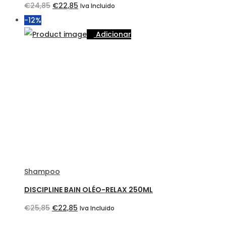
O
O
€
24,85
€
22,85
Iva Incluido
preço
preço
-12%
original
atual
Adicionar
era:
é:
€24,85.
€22,85.
Shampoo
DISCIPLINE BAIN OLÉO-RELAX 250ML
O
O
€
25,85
€
22,85
Iva Incluido
preço
preço