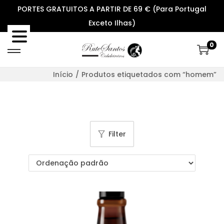
PORTES GRATUITOS A PARTIR DE 69 € (Para Portugal
Exceto Ilhas)
0
S
S
k
k
Início
/
Produtos etiquetados com “homem”
i
i
p
p
t
t
o
o
Filter
n
c
a
o
v
n
i
t
g
e
a
n
t
t