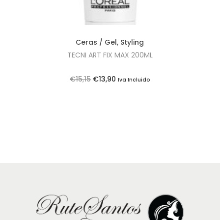
Ceras / Gel
,
Styling
TECNI ART FIX MAX 200ML
O
O
€
15,15
€
13,90
Iva Incluido
p
p
r
r
e
e
ç
ç
o
o
o
a
r
t
i
u
g
a
i
l