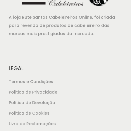
n
é
a
:
A loja Rute Santos Cabeleireiros Online, foi criada
l
€
para revenda de produtos de cabeleireiro das
e
1
marcas mais prestigiadas do mercado.
r
3
a
,
:
9
€
0
LEGAL
1
.
5
Termos e Condições
,
Politica de Privacidade
1
Politica de Devolução
5
.
Politica de Cookies
Livro de Reclamações