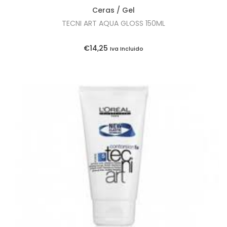
e
2
Ceras / Gel
r
2
TECNI ART AQUA GLOSS 150ML
a
,
:
8
€
14,25
Iva Incluido
€
5
2
.
5
,
8
5
.