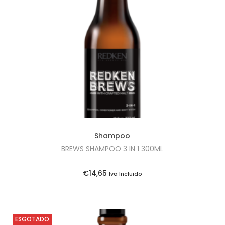
i
o
n
Shampoo
BREWS SHAMPOO 3 IN 1 300ML
€
14,65
Iva Incluido
ESGOTADO