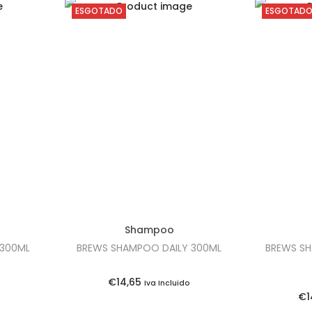
ESGOTADO
ESGOTAD
Shampoo
 300ML
BREWS SHAMPOO DAILY 300ML
BREWS S
€
14,65
o
Iva Incluido
€
1