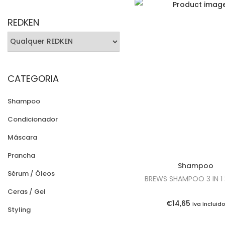
e
e
REDKEN
ç
ç
o
o
m
m
í
á
CATEGORIA
n
x
i
i
Shampoo
m
m
Condicionador
o
o
Máscara
Prancha
Shampoo
Sérum / Óleos
BREWS SHAMPOO 3 IN 1
Ceras / Gel
€
14,65
Iva Incluid
Styling