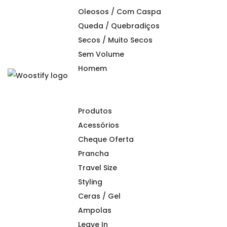
Oleosos / Com Caspa
Queda / Quebradiços
Secos / Muito Secos
Sem Volume
Homem
S
S
k
k
i
i
Produtos
p
p
Acessórios
t
t
Cheque Oferta
o
o
Prancha
n
c
Travel Size
a
o
Styling
v
n
Ceras / Gel
i
t
Ampolas
g
e
Leave In