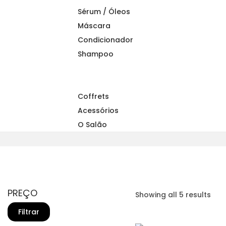
a
n
Sérum / Óleos
t
t
Máscara
i
Condicionador
o
Shampoo
n
Coffrets
Acessórios
O Salão
PREÇO
Showing all 5 results
P
P
Filtrar
r
r