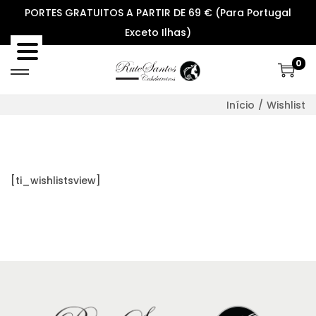
PORTES GRATUITOS A PARTIR DE 69 € (Para Portugal
Exceto Ilhas)
0
S
S
k
k
Início
/
Wishlist
i
i
p
p
t
t
o
o
[ti_wishlistsview]
n
c
a
o
v
n
i
t
g
e
a
n
t
t