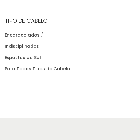
i
u
g
a
TIPO DE CABELO
i
l
n
é
Encaracolados /
a
:
Indisciplinados
l
€
Expostos ao Sol
e
1
Para Todos Tipos de Cabelo
r
3
a
,
:
0
€
0
1
.
4
,
2
5