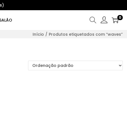
s)
0
SALÃO
Início
/
Produtos etiquetados com “waves”