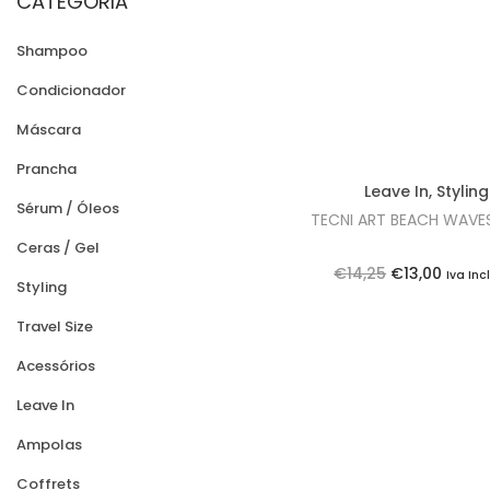
CATEGORIA
n
x
o
i
i
Shampoo
n
m
m
Condicionador
o
o
Máscara
Prancha
Leave In
,
Styling
Sérum / Óleos
TECNI ART BEACH WAVE
Ceras / Gel
O
O
€
14,25
€
13,00
Iva Inc
Styling
p
p
Travel Size
r
r
e
e
Acessórios
ç
ç
Leave In
o
o
Ampolas
o
a
Coffrets
r
t