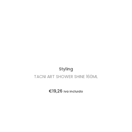
t
t
i
o
n
Styling
TACNI ART SHOWER SHINE 160ML
€
19,26
Iva Incluido