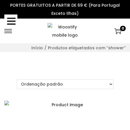
PORTES GRATUITOS A PARTIR DE 69 € (Para Portugal
Exceto Ilhas)
0
S
S
k
k
Início
/
Produtos etiquetados com “shower”
i
i
p
p
t
t
o
o
n
c
a
o
v
n
i
t
g
e
a
n