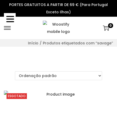
PORTES GRATUITOS A PARTIR DE 69 € (Para Portugal
Exceto Ilhas)
0
S
S
k
k
Início
/
Produtos etiquetados com “savage”
i
i
p
p
t
t
o
o
n
c
a
o
v
n
ESGOTADO
i
t
g
e
a
n