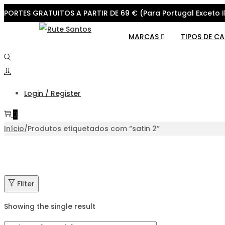
PORTES GRATUITOS A PARTIR DE 69 € (Para Portugal Exceto I
Skip
Skip
MARCAS
TIPOS DE C
to
to
navigation
content
Login / Register
0
Início
/
Produtos etiquetados com “satin 2”
Filter
Showing the single result