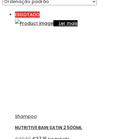
ESGOTADO
Ler mais
Shampoo
NUTRITIVE BAIN SATIN 2 500ML
O
O
€
40,50
€
37,15