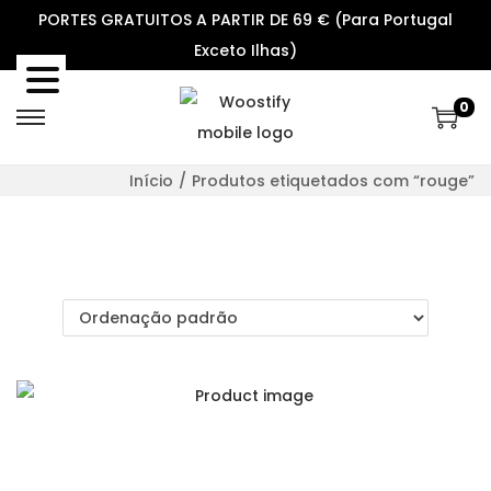
PORTES GRATUITOS A PARTIR DE 69 € (Para Portugal
Exceto Ilhas)
0
S
S
k
k
Início
/
Produtos etiquetados com “rouge”
i
i
p
p
t
t
o
o
n
c
a
o
v
n
i
t
g
e
a
n