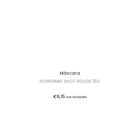
t
t
i
o
n
Máscara
POWERMIX SHOT ROUGE 15G
€
6,15
Iva Incluido