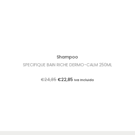
Shampoo
SPECIFIQUE BAIN RICHE DERMO-CALM 250ML
O
O
€
24,85
€
22,85
Iva Incluido
p
p
r
r
e
e
ç
ç
o
o
o
a