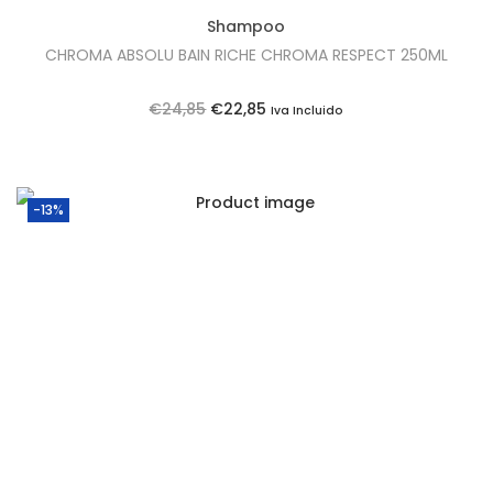
Shampoo
CHROMA ABSOLU BAIN RICHE CHROMA RESPECT 250ML
O
O
€
24,85
€
22,85
Iva Incluido
p
p
r
r
e
e
-13%
ç
ç
o
o
o
a
r
t
i
u
g
a
i
l
n
é
a
: