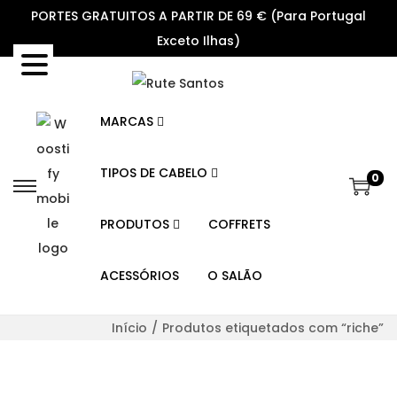
PORTES GRATUITOS A PARTIR DE 69 € (Para Portugal
Exceto Ilhas)
MARCAS
TIPOS DE CABELO
0
S
S
k
k
PRODUTOS
COFFRETS
i
i
p
p
ACESSÓRIOS
O SALÃO
t
t
o
o
Início
/
Produtos etiquetados com “riche”
n
c
a
o
v
n