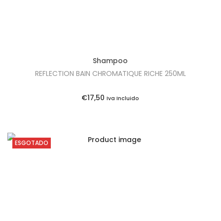
n
é
a
:
l
€
e
3
Shampoo
r
6
REFLECTION BAIN CHROMATIQUE RICHE 250ML
a
,
:
7
€
17,50
Iva Incluido
€
5
4
.
0
ESGOTADO
,
7
0
.