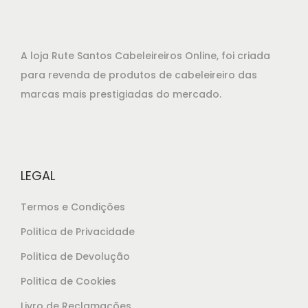
r
t
i
u
g
a
A loja Rute Santos Cabeleireiros Online, foi criada
i
l
para revenda de produtos de cabeleireiro das
n
é
marcas mais prestigiadas do mercado.
a
:
l
€
e
2
r
2
LEGAL
a
,
:
8
Termos e Condições
€
5
Politica de Privacidade
2
.
Politica de Devolução
4
,
Politica de Cookies
8
Livro de Reclamações