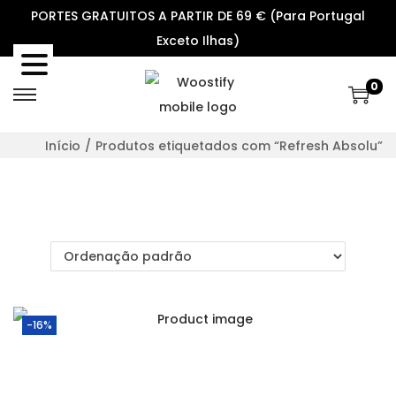
PORTES GRATUITOS A PARTIR DE 69 € (Para Portugal
Exceto Ilhas)
0
S
S
k
k
Início
/
Produtos etiquetados com “Refresh Absolu”
i
i
p
p
t
t
o
o
n
c
a
o
v
n
-16%
i
t
g
e
a
n