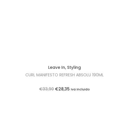
t
t
i
o
n
Leave In
,
Styling
CURL MANIFESTO REFRESH ABSOLU 190ML
O
O
€
33,90
€
28,35
Iva Incluido
p
p
r
r
e
e
ç
ç