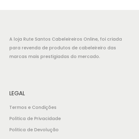
o
o
o
a
r
t
i
u
g
a
A loja Rute Santos Cabeleireiros Online, foi criada
i
l
para revenda de produtos de cabeleireiro das
n
é
marcas mais prestigiadas do mercado.
a
:
l
€
e
2
r
8
LEGAL
a
,
:
3
Termos e Condições
€
5
Politica de Privacidade
3
.
Politica de Devolução
3