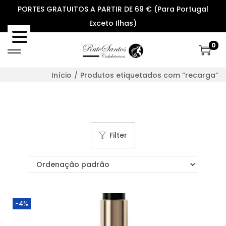
PORTES GRATUITOS A PARTIR DE 69 € (Para Portugal
Exceto Ilhas)
0
S
S
k
k
Início
/
Produtos etiquetados com “recarga”
i
i
p
p
t
t
o
o
Filter
n
c
a
o
v
n
i
t
g
e
-4%
a
n
t
t