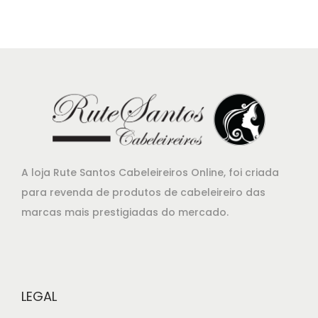
ç
ç
o
o
o
a
r
t
i
u
g
a
i
l
n
é
a
:
A loja Rute Santos Cabeleireiros Online, foi criada
l
€
para revenda de produtos de cabeleireiro das
e
4
marcas mais prestigiadas do mercado.
r
8
a
,
:
4
€
3
LEGAL
5
.