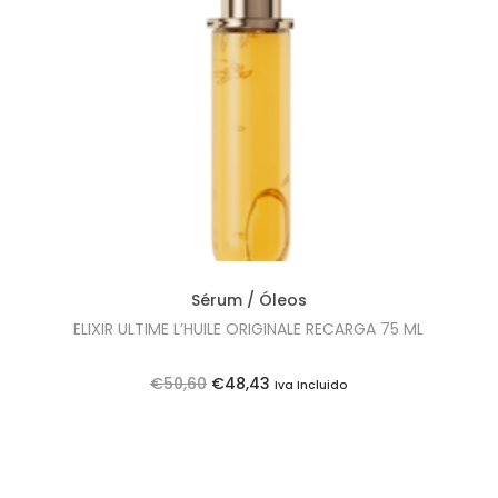
i
o
n
Sérum / Óleos
ELIXIR ULTIME L’HUILE ORIGINALE RECARGA 75 ML
O
O
€
50,60
€
48,43
Iva Incluido
p
p
r
r
e
e