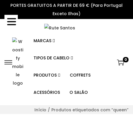
PORTES GRATUITOS A PARTIR DE 69 € (Para Portugal
Exceto Ilhas)
MARCAS
TIPOS DE CABELO
0
S
S
k
k
PRODUTOS
COFFRETS
i
i
p
p
ACESSÓRIOS
O SALÃO
t
t
o
o
Início
/
Produtos etiquetados com “queen”
n
c
a
o
v
n