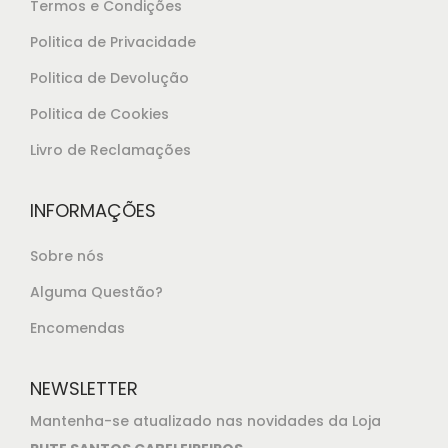
Termos e Condições
€
0
Politica de Privacidade
6
.
Politica de Devolução
4
,
Politica de Cookies
6
Livro de Reclamações
0
.
INFORMAÇÕES
Sobre nós
Alguma Questão?
Encomendas
NEWSLETTER
Mantenha-se atualizado nas novidades da Loja