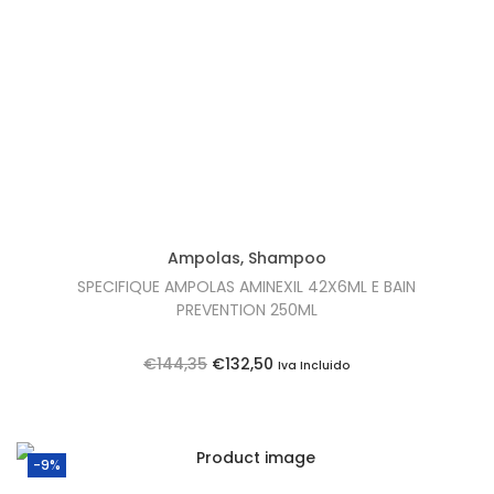
t
t
i
o
n
Ampolas
,
Shampoo
SPECIFIQUE AMPOLAS AMINEXIL 42X6ML E BAIN
PREVENTION 250ML
O
O
€
144,35
€
132,50
Iva Incluido
p
p
r
r
e
e
-9%
ç
ç