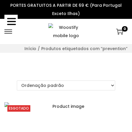
PORTES GRATUITOS A PARTIR DE 69 € (Para Portugal
Exceto Ilhas)
0
S
S
k
k
Início
/
Produtos etiquetados com “prevention”
i
i
p
p
t
t
o
o
n
c
a
o
v
n
ESGOTADO
i
t
g
e
a
n