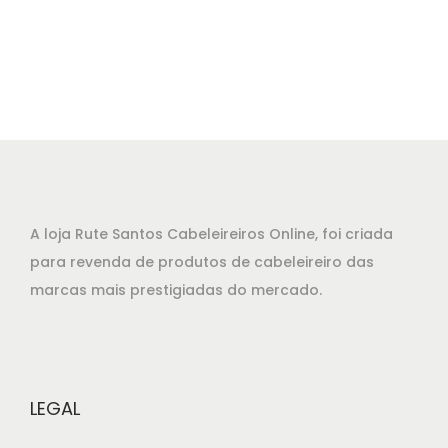
r
r
2
e
e
,
ç
ç
8
o
o
5
o
a
.
r
t
i
u
g
a
A loja Rute Santos Cabeleireiros Online, foi criada
i
l
para revenda de produtos de cabeleireiro das
n
é
marcas mais prestigiadas do mercado.
a
:
l
€
e
6
r
1
LEGAL
a
,
:
7