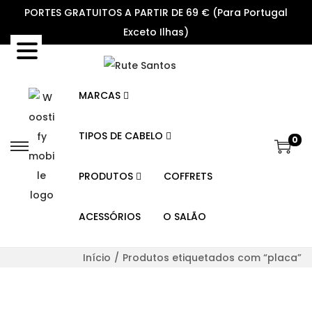
PORTES GRATUITOS A PARTIR DE 69 € (Para Portugal
Exceto Ilhas)
MARCAS
TIPOS DE CABELO
0
S
S
k
k
PRODUTOS
COFFRETS
i
i
p
p
ACESSÓRIOS
O SALÃO
t
t
o
o
Início
/
Produtos etiquetados com “placa”
n
c
a
o
v
n