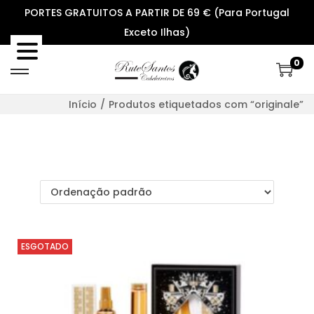
PORTES GRATUITOS A PARTIR DE 69 € (Para Portugal
Exceto Ilhas)
0
S
S
k
k
Início
/
Produtos etiquetados com “originale”
i
i
p
p
t
t
o
o
n
c
a
o
v
n
ESGOTADO
i
t
g
e
a
n
t
t