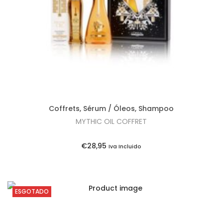
i
o
n
Coffrets
,
Sérum / Óleos
,
Shampoo
MYTHIC OIL COFFRET
€
28,95
Iva Incluido
ESGOTADO