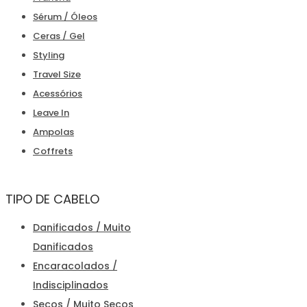
Sérum / Óleos
Ceras / Gel
Styling
Travel Size
Acessórios
Leave In
Ampolas
Coffrets
TIPO DE CABELO
Danificados / Muito
Danificados
Encaracolados /
Indisciplinados
Secos / Muito Secos