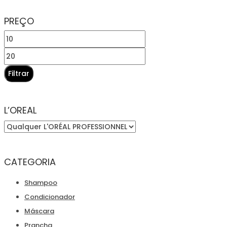
PREÇO
Preço
mínimo
Preço
máximo
Filtrar
L’OREAL
CATEGORIA
Shampoo
Condicionador
Máscara
Prancha