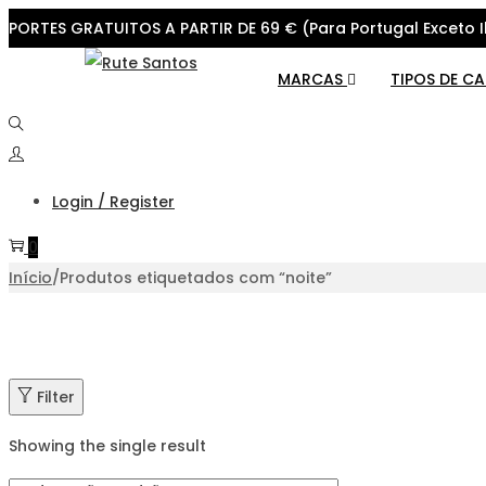
PORTES GRATUITOS A PARTIR DE 69 € (Para Portugal Exceto I
Skip
Skip
MARCAS
TIPOS DE C
to
to
navigation
content
Login / Register
0
Início
/
Produtos etiquetados com “noite”
Filter
Showing the single result