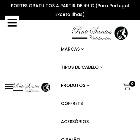
PORTES GRATUITOS A PARTIR DE 69 € (Para Portugal
Exceto Ilhas)
MARCAS
TIPOS DE CABELO
0
PRODUTOS
S
S
k
k
COFFRETS
i
i
p
p
ACESSÓRIOS
t
t
o
o
O SALÃO