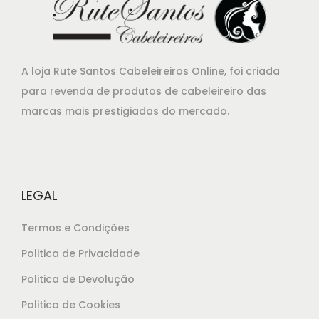
g
a
i
l
n
é
a
:
A loja Rute Santos Cabeleireiros Online, foi criada
l
€
para revenda de produtos de cabeleireiro das
e
2
marcas mais prestigiadas do mercado.
r
8
a
,
:
3
€
5
LEGAL
3
.
1
Termos e Condições
,
Politica de Privacidade
9
Politica de Devolução
0
.
Politica de Cookies