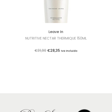
Leave In
NUTRITIVE NECTAR THERMIQUE 150ML
O
O
€
31,90
€
28,35
Iva Incluido
p
p
r
r
e
e
ç
ç
o
o
o
a
r
t
i
u