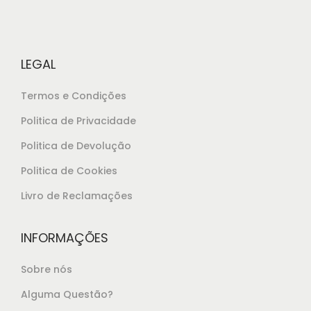
l
€
e
2
r
8
LEGAL
a
,
:
0
Termos e Condições
€
5
Politica de Privacidade
2
.
Politica de Devolução
9
,
Politica de Cookies
5
Livro de Reclamações
0
.
INFORMAÇÕES
Sobre nós
Alguma Questão?