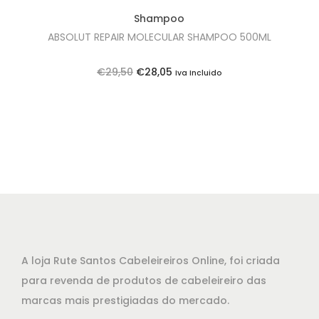
e
1
Shampoo
r
8
ABSOLUT REPAIR MOLECULAR SHAMPOO 500ML
a
,
:
7
O
O
€
29,50
€
28,05
Iva Incluido
€
0
p
p
2
.
r
r
0
e
e
,
ç
ç
0
o
o
0
o
a
.
r
t
i
u
g
a
A loja Rute Santos Cabeleireiros Online, foi criada
i
l
para revenda de produtos de cabeleireiro das
n
é
marcas mais prestigiadas do mercado.
a
: