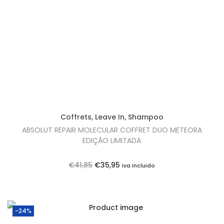
t
t
i
o
n
Coffrets
,
Leave In
,
Shampoo
ABSOLUT REPAIR MOLECULAR COFFRET DUO METEORA
EDIÇÃO LIMITADA
O
O
€
41,85
€
35,95
Iva Incluido
p
p
r
r
e
e
-24%
ç
ç