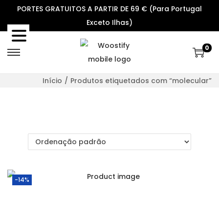
PORTES GRATUITOS A PARTIR DE 69 € (Para Portugal
Exceto Ilhas)
0
S
S
k
k
Início
/
Produtos etiquetados com “molecular”
i
i
p
p
t
t
o
o
n
c
a
o
v
n
-14%
i
t
g
e
a
n