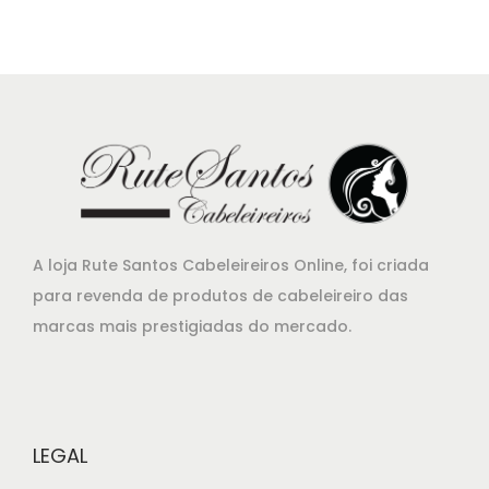
ç
ç
o
o
o
a
r
t
i
u
g
a
i
l
n
é
a
:
A loja Rute Santos Cabeleireiros Online, foi criada
l
€
para revenda de produtos de cabeleireiro das
e
1
marcas mais prestigiadas do mercado.
r
6
a
,
:
2
€
5
LEGAL
1
.