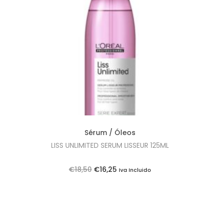
i
o
n
Sérum / Óleos
LISS UNLIMITED SERUM LISSEUR 125ML
O
O
€
18,50
€
16,25
Iva Incluido
p
p
r
r
e
e