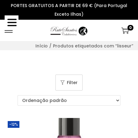
PORTES GRATUITOS A PARTIR DE 69 € (Para Portugal
Exceto Ilhas)
0
S
S
k
k
Início
/
Produtos etiquetados com “lisseur”
i
i
p
p
t
t
o
o
Filter
n
c
a
o
v
n
i
t
g
e
-12%
a
n
t
t