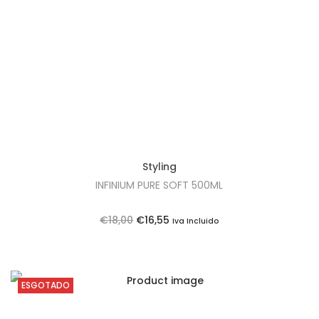
t
t
i
o
n
Styling
INFINIUM PURE SOFT 500ML
O
O
€
18,00
€
16,55
Iva Incluido
p
p
r
r
e
e
ESGOTADO
ç
ç