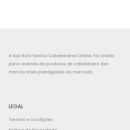
e
e
ç
ç
o
o
o
a
r
t
i
u
g
a
A loja Rute Santos Cabeleireiros Online, foi criada
i
l
para revenda de produtos de cabeleireiro das
n
é
marcas mais prestigiadas do mercado.
a
:
l
€
e
1
r
6
LEGAL
a
,
:
5
Termos e Condições
€
5
Politica de Privacidade