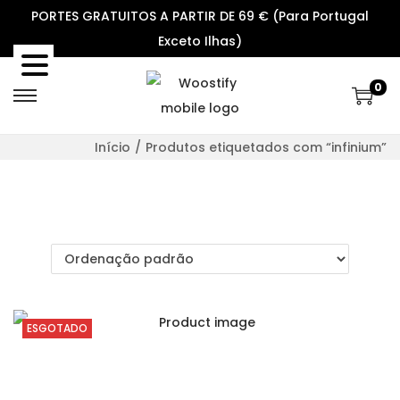
PORTES GRATUITOS A PARTIR DE 69 € (Para Portugal
Exceto Ilhas)
0
S
S
k
k
Início
/
Produtos etiquetados com “infinium”
i
i
p
p
t
t
o
o
n
c
a
o
v
n
ESGOTADO
i
t
g
e
a
n