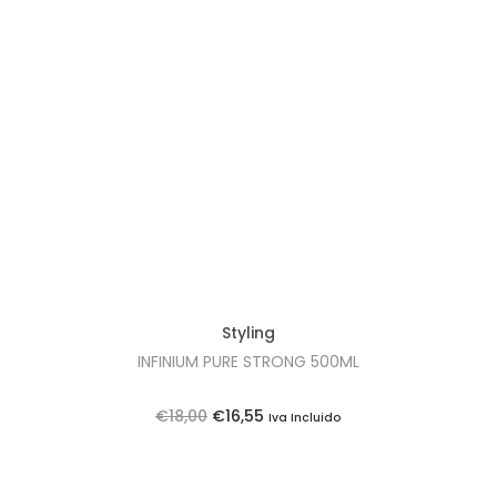
,
0
0
.
Styling
INFINIUM PURE STRONG 500ML
O
O
€
18,00
€
16,55
Iva Incluido
p
p
r
r