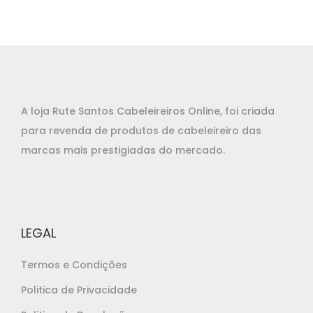
ç
ç
o
o
o
a
r
t
i
u
g
a
A loja Rute Santos Cabeleireiros Online, foi criada
i
l
para revenda de produtos de cabeleireiro das
n
é
marcas mais prestigiadas do mercado.
a
:
l
€
e
3
r
8
LEGAL
a
,
:
2
Termos e Condições
€
5
Politica de Privacidade
4
.