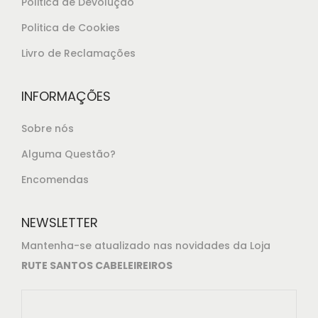
Politica de Devolução
3
,
Politica de Cookies
5
Livro de Reclamações
0
.
INFORMAÇÕES
Sobre nós
Alguma Questão?
Encomendas
NEWSLETTER
Mantenha-se atualizado nas novidades da Loja
RUTE SANTOS CABELEIREIROS