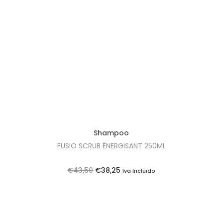
Shampoo
FUSIO SCRUB ÉNERGISANT 250ML
O
O
€
43,50
€
38,25
Iva Incluido
p
p
r
r
e
e