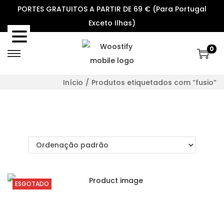
PORTES GRATUITOS A PARTIR DE 69 € (Para Portugal
Exceto Ilhas)
0
S
S
k
k
Início
/
Produtos etiquetados com “fusio”
i
i
p
p
t
t
o
o
n
c
a
o
v
n
ESGOTADO
i
t
g
e
a
n