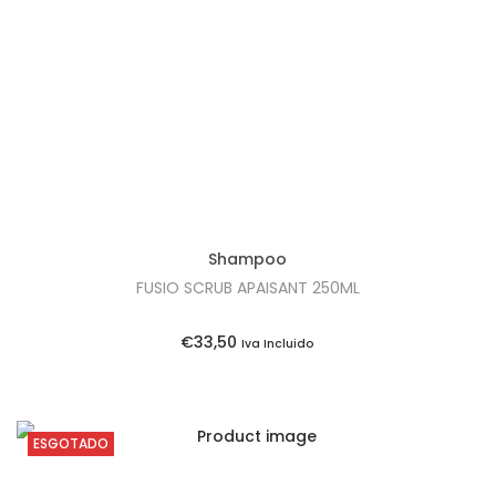
t
t
i
o
n
Shampoo
FUSIO SCRUB APAISANT 250ML
€
33,50
Iva Incluido
ESGOTADO